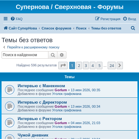
Супернова / Сверхновая - Форумы
FAQ
Регистрация
Вход
П
Сайт СуперНова
Список форумов
Поиск
Темы без ответов
о
Темы без ответов
и
Перейти к расширенному поиску
с
Поиск
Расширенный поиск
к
Страница
1
из
24
1
2
3
4
5
24
След.
Найдено 596 результатов
…
Темы
Интервью с Манекеном
Последнее сообщение
Gorlum
«
13 июн 2026, 00:35
Добавлено в форуме
Уголок графомана
Интервью с Директором
Последнее сообщение
Gorlum
«
13 июн 2026, 00:34
Добавлено в форуме
Уголок графомана
Интервью с Ректором
Последнее сообщение
Gorlum
«
04 июн 2026, 21:03
Добавлено в форуме
Уголок графомана
Чужой дневник