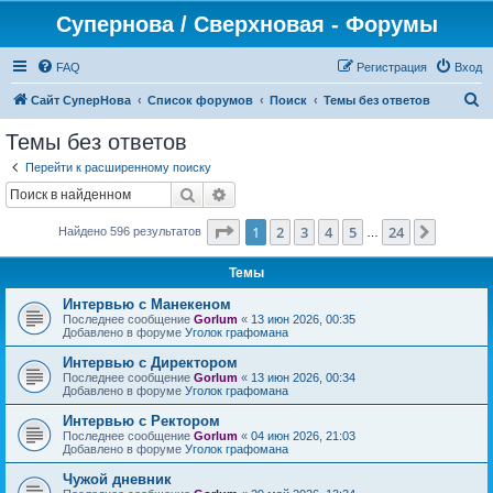
Супернова / Сверхновая - Форумы
FAQ
Регистрация
Вход
П
Сайт СуперНова
Список форумов
Поиск
Темы без ответов
о
Темы без ответов
и
Перейти к расширенному поиску
с
Поиск
Расширенный поиск
к
Страница
1
из
24
1
2
3
4
5
24
След.
Найдено 596 результатов
…
Темы
Интервью с Манекеном
Последнее сообщение
Gorlum
«
13 июн 2026, 00:35
Добавлено в форуме
Уголок графомана
Интервью с Директором
Последнее сообщение
Gorlum
«
13 июн 2026, 00:34
Добавлено в форуме
Уголок графомана
Интервью с Ректором
Последнее сообщение
Gorlum
«
04 июн 2026, 21:03
Добавлено в форуме
Уголок графомана
Чужой дневник