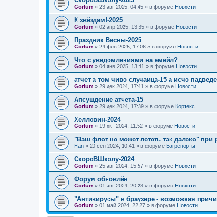
СкороВШколу-2025
Gorlum
»
23 авг 2025, 04:45
» в форуме
Новости
К звёздам!-2025
Gorlum
»
02 апр 2025, 13:35
» в форуме
Новости
Праздник Весны-2025
Gorlum
»
24 фев 2025, 17:06
» в форуме
Новости
Что с уведомлениями на емейл?
Gorlum
»
04 янв 2025, 13:41
» в форуме
Новости
атчет а том чиво случаица-15 а исчо падведе
Gorlum
»
29 дек 2024, 17:41
» в форуме
Новости
Апсушдение атчета-15
Gorlum
»
29 дек 2024, 17:39
» в форуме
Кортекс
Хелловин-2024
Gorlum
»
19 окт 2024, 11:52
» в форуме
Новости
"Ваш флот не может лететь так далеко" при 
Han
»
20 сен 2024, 10:41
» в форуме
Багрепорты
СкороВШколу-2024
Gorlum
»
25 авг 2024, 15:57
» в форуме
Новости
Форум обновлён
Gorlum
»
01 авг 2024, 20:23
» в форуме
Новости
"Антивирусы" в браузере - возможная причи
Gorlum
»
01 май 2024, 22:27
» в форуме
Новости