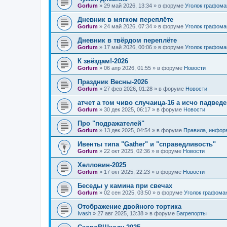
Gorlum
»
29 май 2026, 13:34
» в форуме
Уголок графома
Дневник в мягком переплёте
Gorlum
»
24 май 2026, 07:34
» в форуме
Уголок графома
Дневник в твёрдом переплёте
Gorlum
»
17 май 2026, 00:06
» в форуме
Уголок графома
К звёздам!-2026
Gorlum
»
06 апр 2026, 01:55
» в форуме
Новости
Праздник Весны-2026
Gorlum
»
27 фев 2026, 01:28
» в форуме
Новости
атчет а том чиво случаица-16 а исчо падведе
Gorlum
»
30 дек 2025, 06:17
» в форуме
Новости
Про "подражателей"
Gorlum
»
13 дек 2025, 04:54
» в форуме
Правила, инфор
Ивенты типа "Gather" и "справедливость"
Gorlum
»
22 окт 2025, 02:36
» в форуме
Новости
Хелловин-2025
Gorlum
»
17 окт 2025, 22:23
» в форуме
Новости
Беседы у камина при свечах
Gorlum
»
02 сен 2025, 03:50
» в форуме
Уголок графома
Отображение двойного тортика
Ivash
»
27 авг 2025, 13:38
» в форуме
Багрепорты