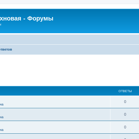
рхновая - Форумы
ы
ответов
ОТВЕТЫ
0
на
0
на
0
на