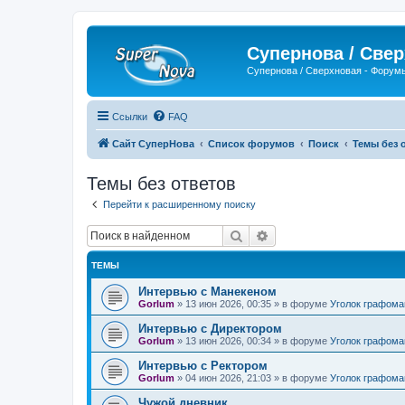
Супернова / Све
Супернова / Сверхновая - Форум
Ссылки
FAQ
Сайт СуперНова
Список форумов
Поиск
Темы без 
Темы без ответов
Перейти к расширенному поиску
Поиск
Расширенный поиск
ТЕМЫ
Интервью с Манекеном
Gorlum
»
13 июн 2026, 00:35
» в форуме
Уголок графома
Интервью с Директором
Gorlum
»
13 июн 2026, 00:34
» в форуме
Уголок графома
Интервью с Ректором
Gorlum
»
04 июн 2026, 21:03
» в форуме
Уголок графома
Чужой дневник