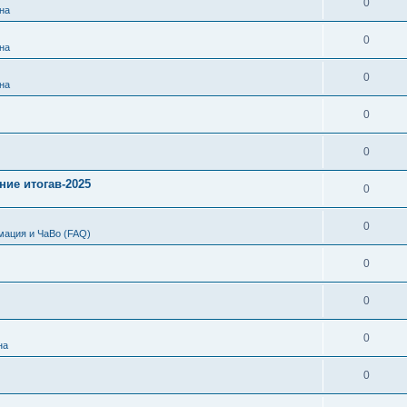
0
на
0
на
0
на
0
0
ние итогав-2025
0
0
мация и ЧаВо (FAQ)
0
0
0
на
0