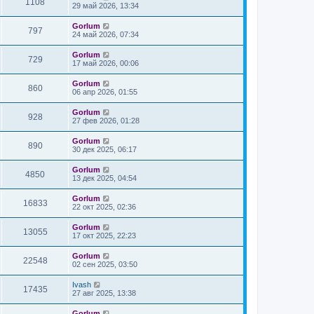
1108
29 май 2026, 13:34
Gorlum
797
24 май 2026, 07:34
Gorlum
729
17 май 2026, 00:06
Gorlum
860
06 апр 2026, 01:55
Gorlum
928
27 фев 2026, 01:28
Gorlum
890
30 дек 2025, 06:17
Gorlum
4850
13 дек 2025, 04:54
Gorlum
16833
22 окт 2025, 02:36
Gorlum
13055
17 окт 2025, 22:23
Gorlum
22548
02 сен 2025, 03:50
Ivash
17435
27 авг 2025, 13:38
Gorlum