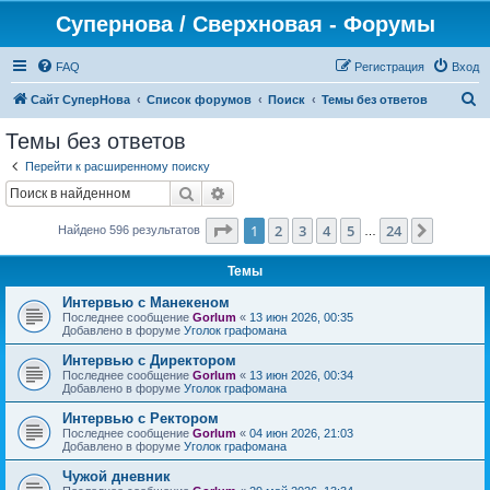
Супернова / Сверхновая - Форумы
FAQ
Регистрация
Вход
П
Сайт СуперНова
Список форумов
Поиск
Темы без ответов
о
Темы без ответов
и
Перейти к расширенному поиску
с
Поиск
Расширенный поиск
к
Страница
1
из
24
1
2
3
4
5
24
След.
Найдено 596 результатов
…
Темы
Интервью с Манекеном
Последнее сообщение
Gorlum
«
13 июн 2026, 00:35
Добавлено в форуме
Уголок графомана
Интервью с Директором
Последнее сообщение
Gorlum
«
13 июн 2026, 00:34
Добавлено в форуме
Уголок графомана
Интервью с Ректором
Последнее сообщение
Gorlum
«
04 июн 2026, 21:03
Добавлено в форуме
Уголок графомана
Чужой дневник