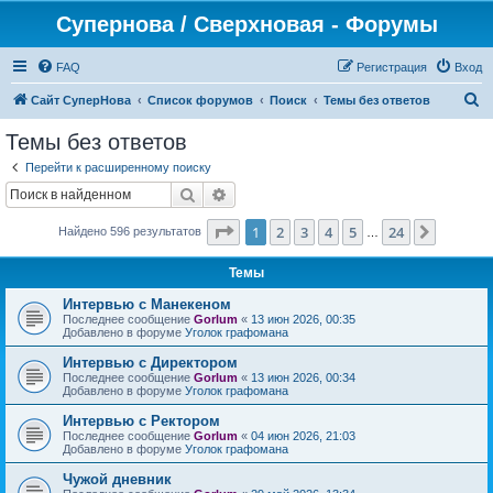
Супернова / Сверхновая - Форумы
FAQ
Регистрация
Вход
П
Сайт СуперНова
Список форумов
Поиск
Темы без ответов
о
Темы без ответов
и
Перейти к расширенному поиску
с
Поиск
Расширенный поиск
к
Страница
1
из
24
1
2
3
4
5
24
След.
Найдено 596 результатов
…
Темы
Интервью с Манекеном
Последнее сообщение
Gorlum
«
13 июн 2026, 00:35
Добавлено в форуме
Уголок графомана
Интервью с Директором
Последнее сообщение
Gorlum
«
13 июн 2026, 00:34
Добавлено в форуме
Уголок графомана
Интервью с Ректором
Последнее сообщение
Gorlum
«
04 июн 2026, 21:03
Добавлено в форуме
Уголок графомана
Чужой дневник