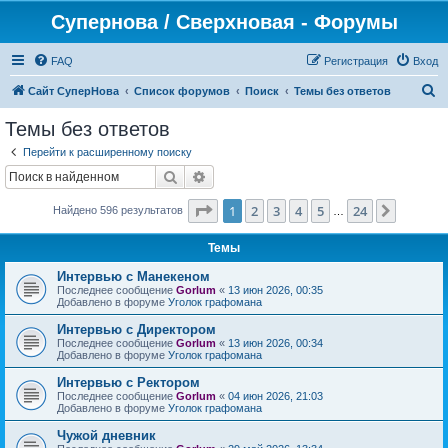
Супернова / Сверхновая - Форумы
FAQ
Регистрация
Вход
П
Сайт СуперНова
Список форумов
Поиск
Темы без ответов
о
Темы без ответов
и
Перейти к расширенному поиску
с
Поиск
Расширенный поиск
к
Страница
1
из
24
1
2
3
4
5
24
След.
Найдено 596 результатов
…
Темы
Интервью с Манекеном
Последнее сообщение
Gorlum
«
13 июн 2026, 00:35
Добавлено в форуме
Уголок графомана
Интервью с Директором
Последнее сообщение
Gorlum
«
13 июн 2026, 00:34
Добавлено в форуме
Уголок графомана
Интервью с Ректором
Последнее сообщение
Gorlum
«
04 июн 2026, 21:03
Добавлено в форуме
Уголок графомана
Чужой дневник