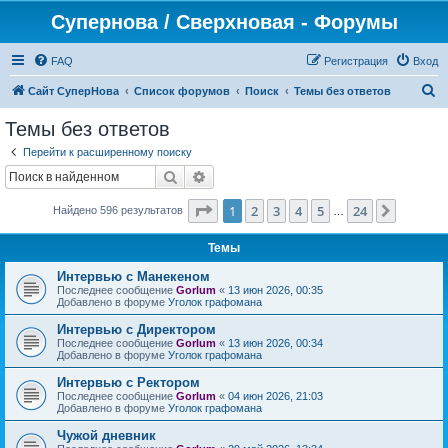
Супернова / Сверхновая - Форумы
FAQ
Регистрация
Вход
П
Сайт СуперНова
Список форумов
Поиск
Темы без ответов
о
Темы без ответов
и
Перейти к расширенному поиску
с
Поиск
Расширенный поиск
к
Страница
1
из
24
1
2
3
4
5
24
След.
Найдено 596 результатов
…
Темы
Интервью с Манекеном
Последнее сообщение
Gorlum
«
13 июн 2026, 00:35
Добавлено в форуме
Уголок графомана
Интервью с Директором
Последнее сообщение
Gorlum
«
13 июн 2026, 00:34
Добавлено в форуме
Уголок графомана
Интервью с Ректором
Последнее сообщение
Gorlum
«
04 июн 2026, 21:03
Добавлено в форуме
Уголок графомана
Чужой дневник