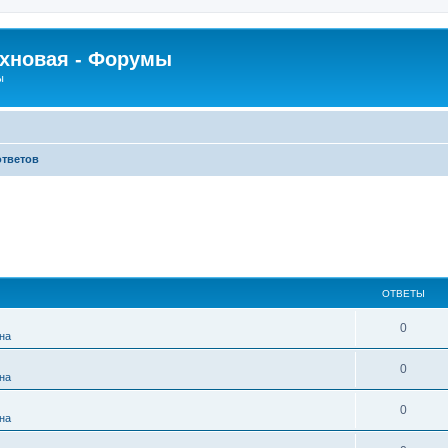
рхновая - Форумы
ы
ответов
ОТВЕТЫ
0
на
0
на
0
на