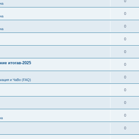
0
на
0
на
0
на
0
0
ние итогав-2025
0
0
мация и ЧаВо (FAQ)
0
0
0
на
0