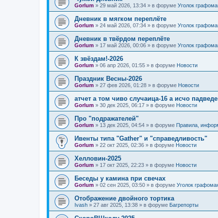
Gorlum
»
29 май 2026, 13:34
» в форуме
Уголок графома
Дневник в мягком переплёте
Gorlum
»
24 май 2026, 07:34
» в форуме
Уголок графома
Дневник в твёрдом переплёте
Gorlum
»
17 май 2026, 00:06
» в форуме
Уголок графома
К звёздам!-2026
Gorlum
»
06 апр 2026, 01:55
» в форуме
Новости
Праздник Весны-2026
Gorlum
»
27 фев 2026, 01:28
» в форуме
Новости
атчет а том чиво случаица-16 а исчо падведе
Gorlum
»
30 дек 2025, 06:17
» в форуме
Новости
Про "подражателей"
Gorlum
»
13 дек 2025, 04:54
» в форуме
Правила, инфор
Ивенты типа "Gather" и "справедливость"
Gorlum
»
22 окт 2025, 02:36
» в форуме
Новости
Хелловин-2025
Gorlum
»
17 окт 2025, 22:23
» в форуме
Новости
Беседы у камина при свечах
Gorlum
»
02 сен 2025, 03:50
» в форуме
Уголок графома
Отображение двойного тортика
Ivash
»
27 авг 2025, 13:38
» в форуме
Багрепорты