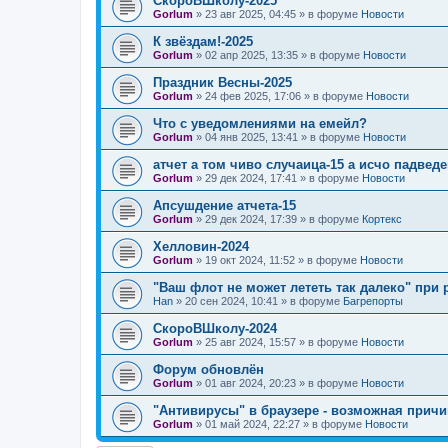
СкороВШколу-2025
Gorlum
»
23 авг 2025, 04:45
» в форуме
Новости
К звёздам!-2025
Gorlum
»
02 апр 2025, 13:35
» в форуме
Новости
Праздник Весны-2025
Gorlum
»
24 фев 2025, 17:06
» в форуме
Новости
Что с уведомлениями на емейл?
Gorlum
»
04 янв 2025, 13:41
» в форуме
Новости
атчет а том чиво случаица-15 а исчо падведе
Gorlum
»
29 дек 2024, 17:41
» в форуме
Новости
Апсушдение атчета-15
Gorlum
»
29 дек 2024, 17:39
» в форуме
Кортекс
Хелловин-2024
Gorlum
»
19 окт 2024, 11:52
» в форуме
Новости
"Ваш флот не может лететь так далеко" при 
Han
»
20 сен 2024, 10:41
» в форуме
Багрепорты
СкороВШколу-2024
Gorlum
»
25 авг 2024, 15:57
» в форуме
Новости
Форум обновлён
Gorlum
»
01 авг 2024, 20:23
» в форуме
Новости
"Антивирусы" в браузере - возможная причи
Gorlum
»
01 май 2024, 22:27
» в форуме
Новости