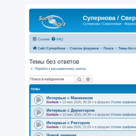
Супернова / Све
Супернова / Сверхновая - Форум
Ссылки
FAQ
Сайт СуперНова
Список форумов
Поиск
Темы без 
Темы без ответов
Перейти к расширенному поиску
Поиск
Расширенный поиск
ТЕМЫ
Интервью с Манекеном
Gorlum
»
13 июн 2026, 00:35
» в форуме
Уголок графома
Интервью с Директором
Gorlum
»
13 июн 2026, 00:34
» в форуме
Уголок графома
Интервью с Ректором
Gorlum
»
04 июн 2026, 21:03
» в форуме
Уголок графома
Чужой дневник