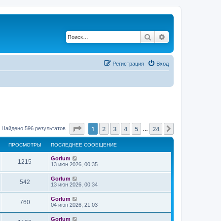
Поиск
Расширенный по
Регистрация
Вход
Страница
1
из
24
1
2
3
4
5
24
След.
Найдено 596 результатов
…
ПРОСМОТРЫ
ПОСЛЕДНЕЕ СООБЩЕНИЕ
Gorlum
1215
13 июн 2026, 00:35
Gorlum
542
13 июн 2026, 00:34
Gorlum
760
04 июн 2026, 21:03
Gorlum