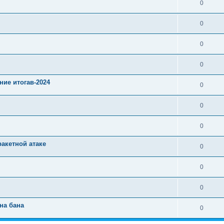
0
0
0
0
ние итогав-2024
0
0
0
ракетной атаке
0
0
0
на бана
0