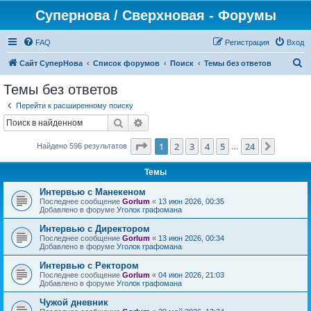
Супернова / Сверхновая - Форумы
FAQ
Регистрация
Вход
П
Сайт СуперНова
Список форумов
Поиск
Темы без ответов
о
Темы без ответов
и
Перейти к расширенному поиску
с
Поиск
Расширенный поиск
к
Страница
1
из
24
1
2
3
4
5
24
След.
Найдено 596 результатов
…
Темы
Интервью с Манекеном
Последнее сообщение
Gorlum
«
13 июн 2026, 00:35
Добавлено в форуме
Уголок графомана
Интервью с Директором
Последнее сообщение
Gorlum
«
13 июн 2026, 00:34
Добавлено в форуме
Уголок графомана
Интервью с Ректором
Последнее сообщение
Gorlum
«
04 июн 2026, 21:03
Добавлено в форуме
Уголок графомана
Чужой дневник