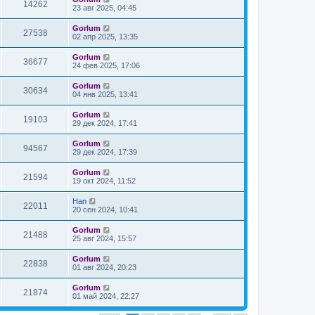
14262
23 авг 2025, 04:45
Gorlum
27538
02 апр 2025, 13:35
Gorlum
36677
24 фев 2025, 17:06
Gorlum
30634
04 янв 2025, 13:41
Gorlum
19103
29 дек 2024, 17:41
Gorlum
94567
29 дек 2024, 17:39
Gorlum
21594
19 окт 2024, 11:52
Han
22011
20 сен 2024, 10:41
Gorlum
21488
25 авг 2024, 15:57
Gorlum
22838
01 авг 2024, 20:23
Gorlum
21874
01 май 2024, 22:27