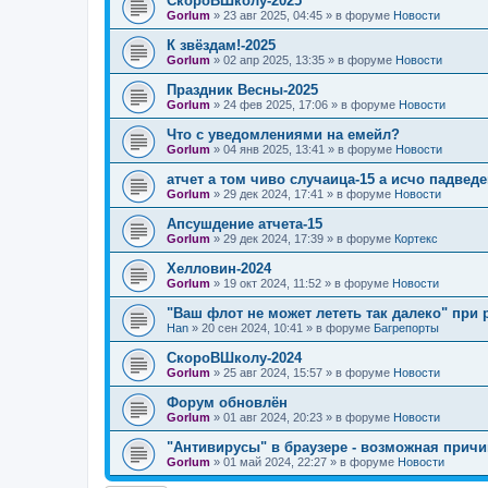
СкороВШколу-2025
Gorlum
»
23 авг 2025, 04:45
» в форуме
Новости
К звёздам!-2025
Gorlum
»
02 апр 2025, 13:35
» в форуме
Новости
Праздник Весны-2025
Gorlum
»
24 фев 2025, 17:06
» в форуме
Новости
Что с уведомлениями на емейл?
Gorlum
»
04 янв 2025, 13:41
» в форуме
Новости
атчет а том чиво случаица-15 а исчо падведе
Gorlum
»
29 дек 2024, 17:41
» в форуме
Новости
Апсушдение атчета-15
Gorlum
»
29 дек 2024, 17:39
» в форуме
Кортекс
Хелловин-2024
Gorlum
»
19 окт 2024, 11:52
» в форуме
Новости
"Ваш флот не может лететь так далеко" при 
Han
»
20 сен 2024, 10:41
» в форуме
Багрепорты
СкороВШколу-2024
Gorlum
»
25 авг 2024, 15:57
» в форуме
Новости
Форум обновлён
Gorlum
»
01 авг 2024, 20:23
» в форуме
Новости
"Антивирусы" в браузере - возможная причи
Gorlum
»
01 май 2024, 22:27
» в форуме
Новости