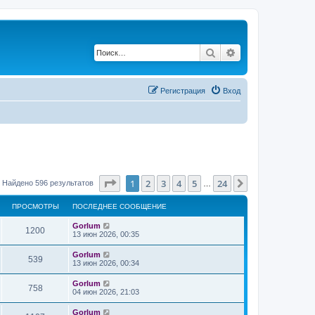
Поиск
Расширенный по
Регистрация
Вход
Страница
1
из
24
1
2
3
4
5
24
След.
Найдено 596 результатов
…
ПРОСМОТРЫ
ПОСЛЕДНЕЕ СООБЩЕНИЕ
Gorlum
1200
13 июн 2026, 00:35
Gorlum
539
13 июн 2026, 00:34
Gorlum
758
04 июн 2026, 21:03
Gorlum