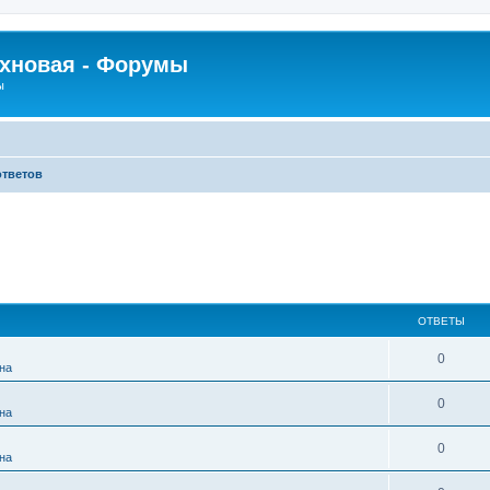
рхновая - Форумы
ы
ответов
ОТВЕТЫ
0
на
0
на
0
на