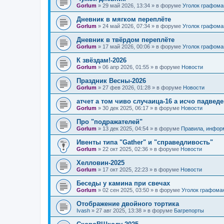
Gorlum
»
29 май 2026, 13:34
» в форуме
Уголок графома
Дневник в мягком переплёте
Gorlum
»
24 май 2026, 07:34
» в форуме
Уголок графома
Дневник в твёрдом переплёте
Gorlum
»
17 май 2026, 00:06
» в форуме
Уголок графома
К звёздам!-2026
Gorlum
»
06 апр 2026, 01:55
» в форуме
Новости
Праздник Весны-2026
Gorlum
»
27 фев 2026, 01:28
» в форуме
Новости
атчет а том чиво случаица-16 а исчо падведе
Gorlum
»
30 дек 2025, 06:17
» в форуме
Новости
Про "подражателей"
Gorlum
»
13 дек 2025, 04:54
» в форуме
Правила, инфор
Ивенты типа "Gather" и "справедливость"
Gorlum
»
22 окт 2025, 02:36
» в форуме
Новости
Хелловин-2025
Gorlum
»
17 окт 2025, 22:23
» в форуме
Новости
Беседы у камина при свечах
Gorlum
»
02 сен 2025, 03:50
» в форуме
Уголок графома
Отображение двойного тортика
Ivash
»
27 авг 2025, 13:38
» в форуме
Багрепорты