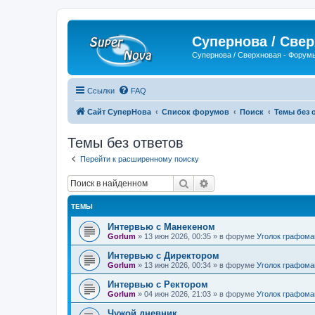
Супернова / Све
Супернова / Сверхновая - Форум
Ссылки
FAQ
Сайт СуперНова
Список форумов
Поиск
Темы без 
Темы без ответов
Перейти к расширенному поиску
Поиск
Расширенный поиск
ТЕМЫ
Интервью с Манекеном
Gorlum
»
13 июн 2026, 00:35
» в форуме
Уголок графома
Интервью с Директором
Gorlum
»
13 июн 2026, 00:34
» в форуме
Уголок графома
Интервью с Ректором
Gorlum
»
04 июн 2026, 21:03
» в форуме
Уголок графома
Чужой дневник