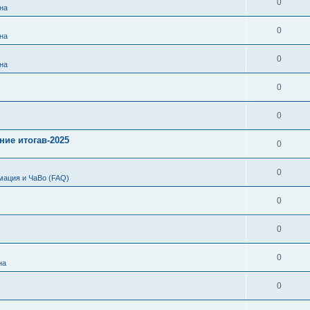
0
на
0
на
0
на
0
0
ние итогав-2025
0
0
мация и ЧаВо (FAQ)
0
0
0
на
0