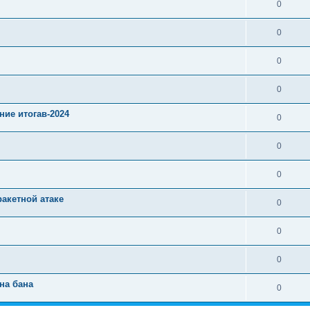
0
0
0
0
ние итогав-2024
0
0
0
ракетной атаке
0
0
0
на бана
0