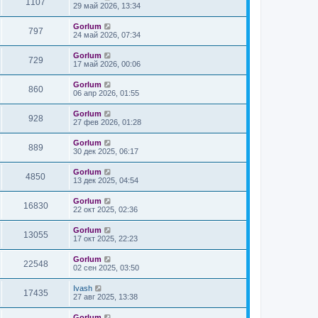
1107
29 май 2026, 13:34
Gorlum
797
24 май 2026, 07:34
Gorlum
729
17 май 2026, 00:06
Gorlum
860
06 апр 2026, 01:55
Gorlum
928
27 фев 2026, 01:28
Gorlum
889
30 дек 2025, 06:17
Gorlum
4850
13 дек 2025, 04:54
Gorlum
16830
22 окт 2025, 02:36
Gorlum
13055
17 окт 2025, 22:23
Gorlum
22548
02 сен 2025, 03:50
Ivash
17435
27 авг 2025, 13:38
Gorlum