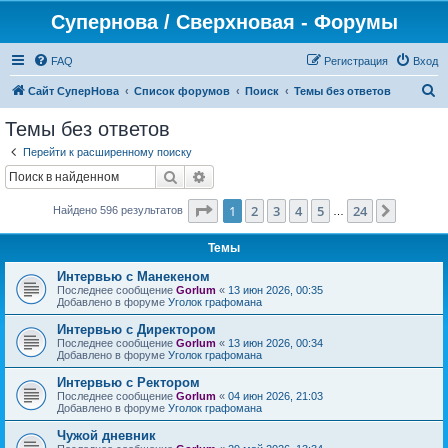
Супернова / Сверхновая - Форумы
FAQ
Регистрация
Вход
П
Сайт СуперНова
Список форумов
Поиск
Темы без ответов
о
Темы без ответов
и
Перейти к расширенному поиску
с
Поиск
Расширенный поиск
к
Страница
1
из
24
1
2
3
4
5
24
След.
Найдено 596 результатов
…
Темы
Интервью с Манекеном
Последнее сообщение
Gorlum
«
13 июн 2026, 00:35
Добавлено в форуме
Уголок графомана
Интервью с Директором
Последнее сообщение
Gorlum
«
13 июн 2026, 00:34
Добавлено в форуме
Уголок графомана
Интервью с Ректором
Последнее сообщение
Gorlum
«
04 июн 2026, 21:03
Добавлено в форуме
Уголок графомана
Чужой дневник