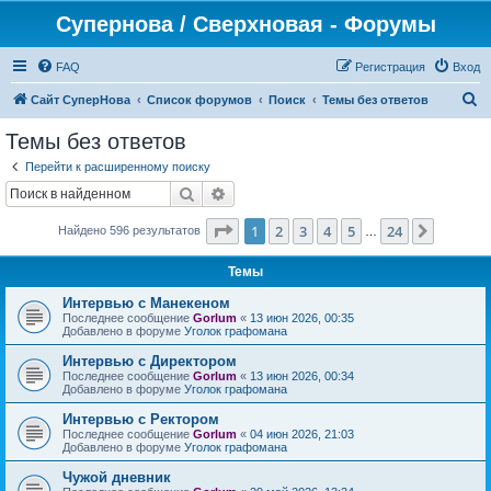
Супернова / Сверхновая - Форумы
FAQ
Регистрация
Вход
П
Сайт СуперНова
Список форумов
Поиск
Темы без ответов
о
Темы без ответов
и
Перейти к расширенному поиску
с
Поиск
Расширенный поиск
к
Страница
1
из
24
1
2
3
4
5
24
След.
Найдено 596 результатов
…
Темы
Интервью с Манекеном
Последнее сообщение
Gorlum
«
13 июн 2026, 00:35
Добавлено в форуме
Уголок графомана
Интервью с Директором
Последнее сообщение
Gorlum
«
13 июн 2026, 00:34
Добавлено в форуме
Уголок графомана
Интервью с Ректором
Последнее сообщение
Gorlum
«
04 июн 2026, 21:03
Добавлено в форуме
Уголок графомана
Чужой дневник