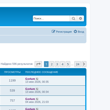
Поиск
Расширенный по
Регистрация
Вход
Страница
1
из
24
1
2
3
4
5
24
След.
Найдено 596 результатов
…
ПРОСМОТРЫ
ПОСЛЕДНЕЕ СООБЩЕНИЕ
Gorlum
1199
13 июн 2026, 00:35
Gorlum
539
13 июн 2026, 00:34
Gorlum
757
04 июн 2026, 21:03
Gorlum