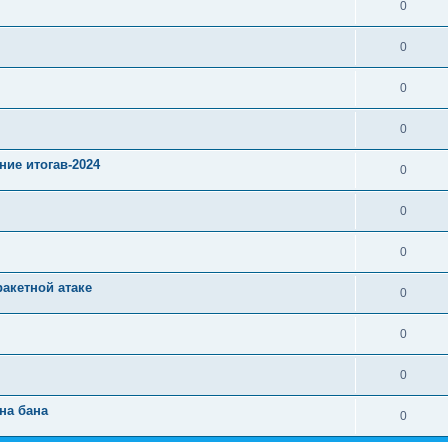
0
0
0
0
ние итогав-2024
0
0
0
ракетной атаке
0
0
0
на бана
0