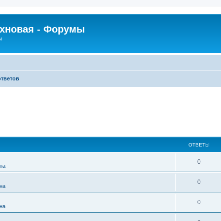
рхновая - Форумы
ы
ответов
ОТВЕТЫ
0
на
0
на
0
на