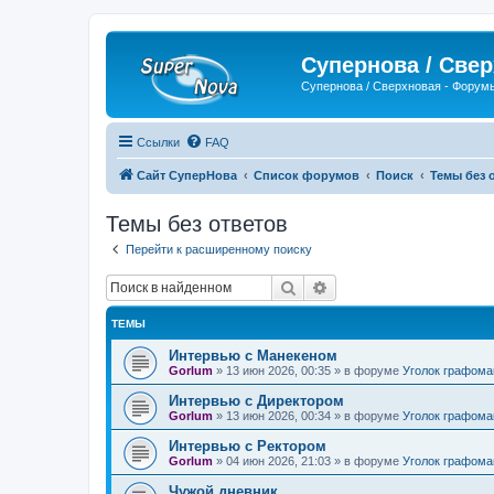
Супернова / Све
Супернова / Сверхновая - Форум
Ссылки
FAQ
Сайт СуперНова
Список форумов
Поиск
Темы без 
Темы без ответов
Перейти к расширенному поиску
Поиск
Расширенный поиск
ТЕМЫ
Интервью с Манекеном
Gorlum
»
13 июн 2026, 00:35
» в форуме
Уголок графома
Интервью с Директором
Gorlum
»
13 июн 2026, 00:34
» в форуме
Уголок графома
Интервью с Ректором
Gorlum
»
04 июн 2026, 21:03
» в форуме
Уголок графома
Чужой дневник