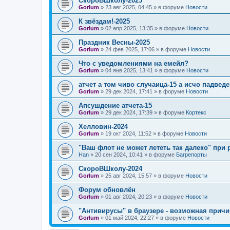
СкороВШколу-2025
Gorlum
»
23 авг 2025, 04:45
» в форуме
Новости
К звёздам!-2025
Gorlum
»
02 апр 2025, 13:35
» в форуме
Новости
Праздник Весны-2025
Gorlum
»
24 фев 2025, 17:06
» в форуме
Новости
Что с уведомлениями на емейл?
Gorlum
»
04 янв 2025, 13:41
» в форуме
Новости
атчет а том чиво случаица-15 а исчо падведе
Gorlum
»
29 дек 2024, 17:41
» в форуме
Новости
Апсушдение атчета-15
Gorlum
»
29 дек 2024, 17:39
» в форуме
Кортекс
Хелловин-2024
Gorlum
»
19 окт 2024, 11:52
» в форуме
Новости
"Ваш флот не может лететь так далеко" при 
Han
»
20 сен 2024, 10:41
» в форуме
Багрепорты
СкороВШколу-2024
Gorlum
»
25 авг 2024, 15:57
» в форуме
Новости
Форум обновлён
Gorlum
»
01 авг 2024, 20:23
» в форуме
Новости
"Антивирусы" в браузере - возможная причи
Gorlum
»
01 май 2024, 22:27
» в форуме
Новости