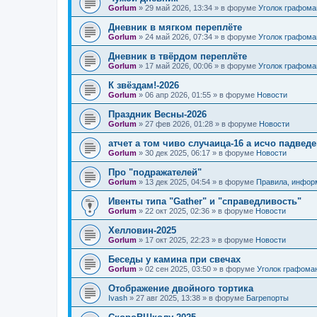
Gorlum
»
29 май 2026, 13:34
» в форуме
Уголок графома
Дневник в мягком переплёте
Gorlum
»
24 май 2026, 07:34
» в форуме
Уголок графома
Дневник в твёрдом переплёте
Gorlum
»
17 май 2026, 00:06
» в форуме
Уголок графома
К звёздам!-2026
Gorlum
»
06 апр 2026, 01:55
» в форуме
Новости
Праздник Весны-2026
Gorlum
»
27 фев 2026, 01:28
» в форуме
Новости
атчет а том чиво случаица-16 а исчо падведе
Gorlum
»
30 дек 2025, 06:17
» в форуме
Новости
Про "подражателей"
Gorlum
»
13 дек 2025, 04:54
» в форуме
Правила, инфор
Ивенты типа "Gather" и "справедливость"
Gorlum
»
22 окт 2025, 02:36
» в форуме
Новости
Хелловин-2025
Gorlum
»
17 окт 2025, 22:23
» в форуме
Новости
Беседы у камина при свечах
Gorlum
»
02 сен 2025, 03:50
» в форуме
Уголок графома
Отображение двойного тортика
Ivash
»
27 авг 2025, 13:38
» в форуме
Багрепорты