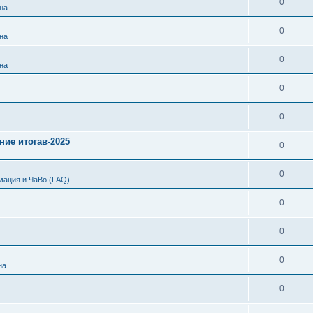
0
на
0
на
0
на
0
0
ние итогав-2025
0
0
мация и ЧаВо (FAQ)
0
0
0
на
0