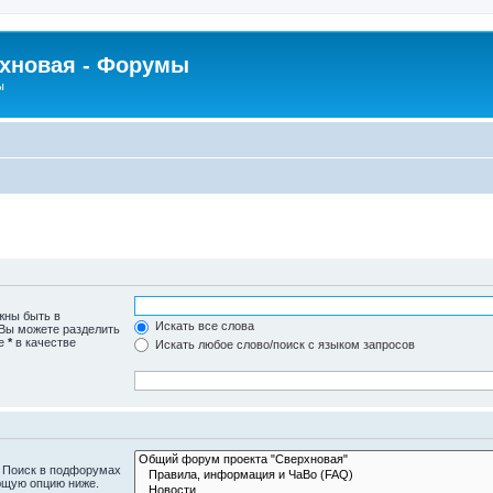
рхновая - Форумы
ы
жны быть в
Искать все слова
 Вы можете разделить
те
*
в качестве
Искать любое слово/поиск с языком запросов
. Поиск в подфорумах
ющую опцию ниже.