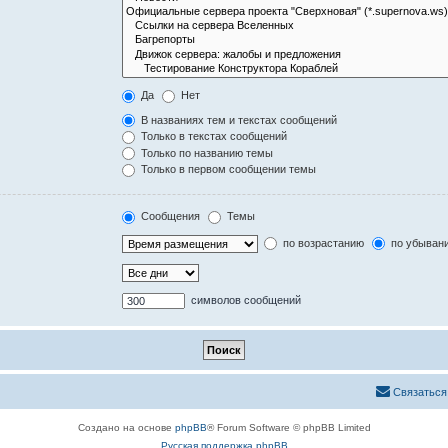
Да
Нет
В названиях тем и текстах сообщений
Только в текстах сообщений
Только по названию темы
Только в первом сообщении темы
Сообщения
Темы
по возрастанию
по убыван
символов сообщений
Связаться
Создано на основе
phpBB
® Forum Software © phpBB Limited
Русская поддержка phpBB