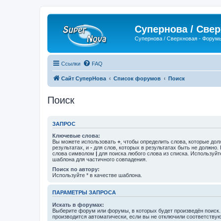
Супернова / Све
Супернова / Сверхновая - Форум
Ссылки
FAQ
Сайт СуперНова
Список форумов
Поиск
Поиск
ЗАПРОС
Ключевые слова:
Вы можете использовать
+
, чтобы определить слова, которые дол
результатах, и
-
для слов, которых в результатах быть не должно.
слова символом
|
для поиска любого слова из списка. Используй
шаблона для частичного совпадения.
Поиск по автору:
Используйте * в качестве шаблона.
ПАРАМЕТРЫ ЗАПРОСА
Искать в форумах:
Выберите форум или форумы, в которых будет произведён поиск
производится автоматически, если вы не отключили соответству