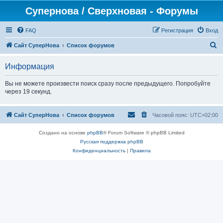
Супернова / Сверхновая - Форумы
FAQ
Регистрация
Вход
П
Сайт СуперНова
Список форумов
о
Информация
и
с
Вы не можете произвести поиск сразу после предыдущего. Попробуйте
через 19 секунд.
к
Сайт СуперНова
Список форумов
Часовой пояс:
UTC+02:00
Создано на основе
phpBB
® Forum Software © phpBB Limited
Русская поддержка phpBB
Конфиденциальность
|
Правила