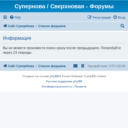
Супернова / Сверхновая - Форумы
FAQ
Регистрация
Вход
П
Сайт СуперНова
Список форумов
о
Информация
и
с
Вы не можете произвести поиск сразу после предыдущего. Попробуйте
через 23 секунды.
к
Сайт СуперНова
Список форумов
Часовой пояс:
UTC+02:00
Создано на основе
phpBB
® Forum Software © phpBB Limited
Русская поддержка phpBB
Конфиденциальность
|
Правила