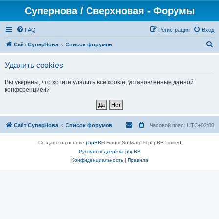
Супернова / Сверхновая - Форумы
FAQ
Регистрация
Вход
П
Сайт СуперНова
Список форумов
о
Удалить cookies
и
с
Вы уверены, что хотите удалить все cookie, установленные данной
конференцией?
к
Сайт СуперНова
Список форумов
Часовой пояс:
UTC+02:00
Создано на основе
phpBB
® Forum Software © phpBB Limited
Русская поддержка phpBB
Конфиденциальность
|
Правила