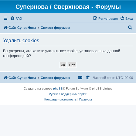
Супернова / Сверхновая - Форумы
FAQ
Регистрация
Вход
П
Сайт СуперНова
Список форумов
о
Удалить cookies
и
с
Вы уверены, что хотите удалить все cookie, установленные данной
конференцией?
к
Сайт СуперНова
Список форумов
Часовой пояс:
UTC+02:00
Создано на основе
phpBB
® Forum Software © phpBB Limited
Русская поддержка phpBB
Конфиденциальность
|
Правила