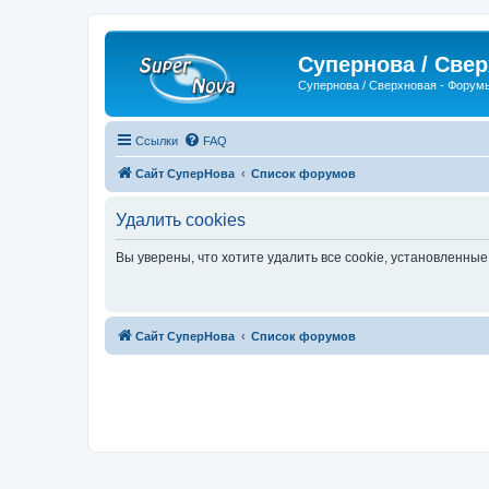
Супернова / Све
Супернова / Сверхновая - Форум
Ссылки
FAQ
Сайт СуперНова
Список форумов
Удалить cookies
Вы уверены, что хотите удалить все cookie, установленн
Сайт СуперНова
Список форумов