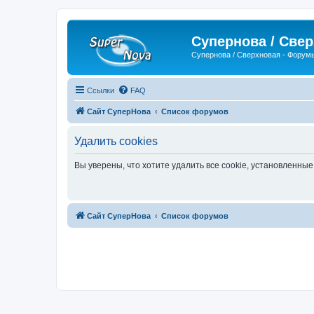
Супернова / Све
Супернова / Сверхновая - Форум
Ссылки
FAQ
Сайт СуперНова
Список форумов
Удалить cookies
Вы уверены, что хотите удалить все cookie, установленн
Сайт СуперНова
Список форумов