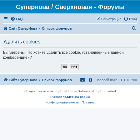
Супернова / Сверхновая - Форумы
FAQ
Регистрация
Вход
П
Сайт СуперНова
Список форумов
о
Удалить cookies
и
с
Вы уверены, что хотите удалить все cookie, установленные данной
конференцией?
к
Сайт СуперНова
Список форумов
Часовой пояс:
UTC+02:00
Создано на основе
phpBB
® Forum Software © phpBB Limited
Русская поддержка phpBB
Конфиденциальность
|
Правила