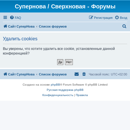
Супернова / Сверхновая - Форумы
FAQ
Регистрация
Вход
П
Сайт СуперНова
Список форумов
о
Удалить cookies
и
с
Вы уверены, что хотите удалить все cookie, установленные данной
конференцией?
к
Сайт СуперНова
Список форумов
Часовой пояс:
UTC+02:00
Создано на основе
phpBB
® Forum Software © phpBB Limited
Русская поддержка phpBB
Конфиденциальность
|
Правила