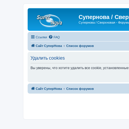
Супернова / Све
Супернова / Сверхновая - Форум
Ссылки
FAQ
Сайт СуперНова
Список форумов
Удалить cookies
Вы уверены, что хотите удалить все cookie, установленн
Сайт СуперНова
Список форумов