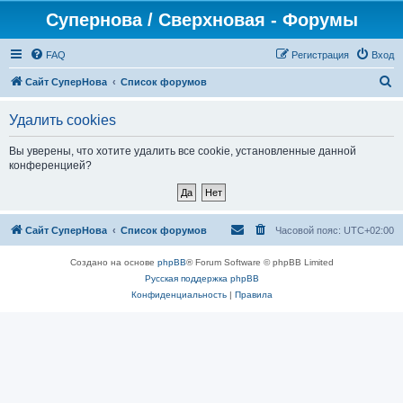
Супернова / Сверхновая - Форумы
FAQ
Регистрация
Вход
П
Сайт СуперНова
Список форумов
о
Удалить cookies
и
с
Вы уверены, что хотите удалить все cookie, установленные данной
конференцией?
к
Сайт СуперНова
Список форумов
Часовой пояс:
UTC+02:00
Создано на основе
phpBB
® Forum Software © phpBB Limited
Русская поддержка phpBB
Конфиденциальность
|
Правила