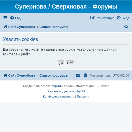
Супернова / Сверхновая - Форумы
FAQ
Регистрация
Вход
П
Сайт СуперНова
Список форумов
о
Удалить cookies
и
с
Вы уверены, что хотите удалить все cookie, установленные данной
конференцией?
к
Сайт СуперНова
Список форумов
Часовой пояс:
UTC+02:00
Создано на основе
phpBB
® Forum Software © phpBB Limited
Русская поддержка phpBB
Конфиденциальность
|
Правила