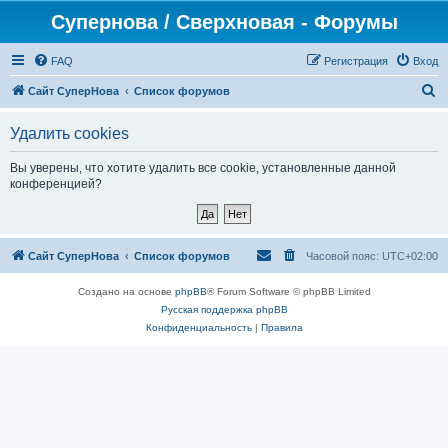
Супернова / Сверхновая - Форумы
FAQ
Регистрация
Вход
П
Сайт СуперНова
Список форумов
о
Удалить cookies
и
с
Вы уверены, что хотите удалить все cookie, установленные данной
конференцией?
к
Сайт СуперНова
Список форумов
Часовой пояс:
UTC+02:00
Создано на основе
phpBB
® Forum Software © phpBB Limited
Русская поддержка phpBB
Конфиденциальность
|
Правила