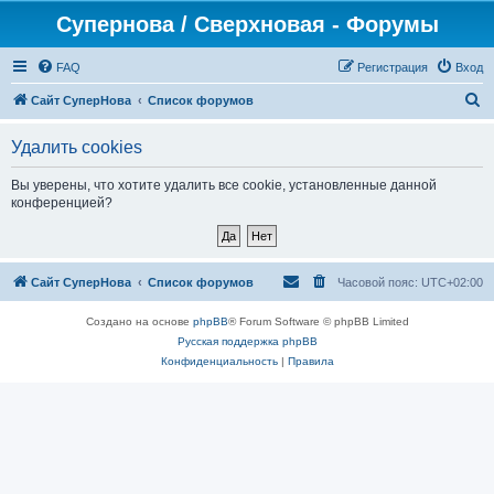
Супернова / Сверхновая - Форумы
FAQ
Регистрация
Вход
П
Сайт СуперНова
Список форумов
о
Удалить cookies
и
с
Вы уверены, что хотите удалить все cookie, установленные данной
конференцией?
к
Сайт СуперНова
Список форумов
Часовой пояс:
UTC+02:00
Создано на основе
phpBB
® Forum Software © phpBB Limited
Русская поддержка phpBB
Конфиденциальность
|
Правила