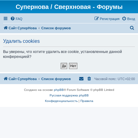
Супернова / Сверхновая - Форумы
FAQ
Регистрация
Вход
П
Сайт СуперНова
Список форумов
о
Удалить cookies
и
с
Вы уверены, что хотите удалить все cookie, установленные данной
конференцией?
к
Сайт СуперНова
Список форумов
Часовой пояс:
UTC+02:00
Создано на основе
phpBB
® Forum Software © phpBB Limited
Русская поддержка phpBB
Конфиденциальность
|
Правила