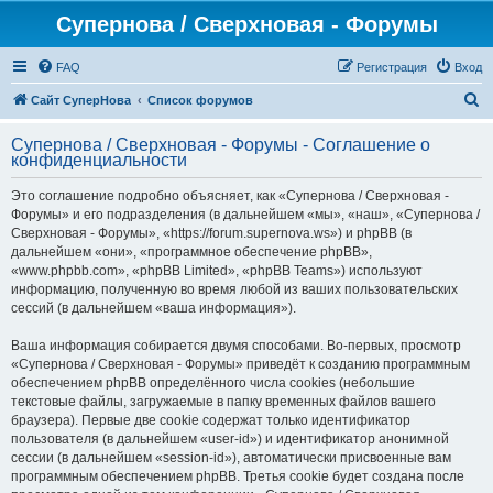
Супернова / Сверхновая - Форумы
FAQ
Регистрация
Вход
П
Сайт СуперНова
Список форумов
о
Супернова / Сверхновая - Форумы - Соглашение о
и
конфиденциальности
с
Это соглашение подробно объясняет, как «Супернова / Сверхновая -
к
Форумы» и его подразделения (в дальнейшем «мы», «наш», «Супернова /
Сверхновая - Форумы», «https://forum.supernova.ws») и phpBB (в
дальнейшем «они», «программное обеспечение phpBB»,
«www.phpbb.com», «phpBB Limited», «phpBB Teams») используют
информацию, полученную во время любой из ваших пользовательских
сессий (в дальнейшем «ваша информация»).
Ваша информация собирается двумя способами. Во-первых, просмотр
«Супернова / Сверхновая - Форумы» приведёт к созданию программным
обеспечением phpBB определённого числа cookies (небольшие
текстовые файлы, загружаемые в папку временных файлов вашего
браузера). Первые две cookie содержат только идентификатор
пользователя (в дальнейшем «user-id») и идентификатор анонимной
сессии (в дальнейшем «session-id»), автоматически присвоенные вам
программным обеспечением phpBB. Третья cookie будет создана после