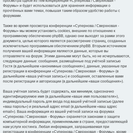
просмотра одной из тем конференции «Супернова / Сверхновая -
Форумы» и будет использоваться для хранения информации о
прочтённых вами темах, повышая таким образом удобство работы с
форумами.
Также во время просмотра конференции «Супернова / Сверхновая -
Форумы» мы можем установить cookies, внешние по отношению к
программному обеспечению phpBB, однако они выходят за рамки этого
документа, целью которого является рассмотрение страниц, созданных
исключительно программным обеспечением phpBB. Вторым источником
получения вашей информации являются данные, которые вы
отправляете на форум. Этими данными могут быть, но не исчерпываются,
следующие данные: сообщения, размещённые под учётной записью
Гостя (в дальнейшем «анонимные сообщения»), данные, указанные при
регистрации в конференции «Супернова / Сверхновая - Форумы» (в
дальнейшем «ваша учётная запись») и сообщения, оставленные вами
после регистрации и авторизации (в дальнейшем «ваши сообщения»).
Ваша учётная запись будет содержать, как минимум, однозначно
идентифицируемое имя (в дальнейшем «ваше имя пользователя»),
индивидуальный пароль для входа под вашей учётной записью (далее
«ваш пароль») и реальный адрес email (в дальнейшем «ваш адрес
email»). Ваша информация из вашей учётной записи на форумах
«Супернова / Сверхновая - Форумы» охраняется законами о защите
компьютерной информации, применяемыми в стране, предоставляющей
нам услуги хостинга. Любая информация, запрашиваемая при
регистрации в конференции «Супернова / Сверхновая - Форумы», кроме