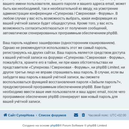
вашего имени пользователя, вашего пароля и вашего адреса email, может
быть как необходимой, так и необязательной ко вводу, на усмотрение
администрации конференции «Супернова / Сверхновая - Форумы». В
любом случае у вас есть возможность выбрать, какая информация из
вашей учётной записи будет общедоступна. Кроме того, у вас есть
возможность согласиться/отказаться от получения сообщений,
автоматически сгенерированных программным обеспечением phpBB.
Ваш пароль надёжно зашифрован (односторонним хэшированием).
Однако не рекомендуется использовать этот же самый пароль,
регистрируясь на других сайтах. Ваш пароль является средством доступа
к вашей учётной записи на форумах «Супернова / Сверхновая - Форумы»,
пожалуйста, храните его в тайне, ни при каких обстоятельствах ни
представители «Супернова / Сверхновая - Форумы», ни phpBB Limited, ни
другое третье лицо не вправе спрашивать ваш пароль. В случае, если вы
забудете ваш пароль к вашей учётной записи, вы сможете
воспользоваться функцией восстановления пароля «Забыли пароль?»,
предусмотренной программным обеспечением phpBB. Вам будет
необходимо ввести ваше имя пользователя и ваш адрес email, после чего
программное обеспечение phpBB сгенерирует вам новый пароль для
вашей учётной записи.
Сайт СуперНова
Список форумов
Часовой пояс:
UTC+02:00
Создано на основе
phpBB
® Forum Software © phpBB Limited