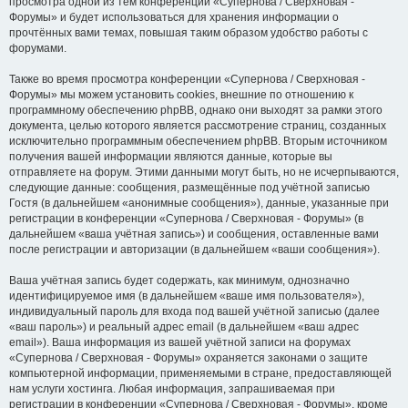
просмотра одной из тем конференции «Супернова / Сверхновая -
Форумы» и будет использоваться для хранения информации о
прочтённых вами темах, повышая таким образом удобство работы с
форумами.
Также во время просмотра конференции «Супернова / Сверхновая -
Форумы» мы можем установить cookies, внешние по отношению к
программному обеспечению phpBB, однако они выходят за рамки этого
документа, целью которого является рассмотрение страниц, созданных
исключительно программным обеспечением phpBB. Вторым источником
получения вашей информации являются данные, которые вы
отправляете на форум. Этими данными могут быть, но не исчерпываются,
следующие данные: сообщения, размещённые под учётной записью
Гостя (в дальнейшем «анонимные сообщения»), данные, указанные при
регистрации в конференции «Супернова / Сверхновая - Форумы» (в
дальнейшем «ваша учётная запись») и сообщения, оставленные вами
после регистрации и авторизации (в дальнейшем «ваши сообщения»).
Ваша учётная запись будет содержать, как минимум, однозначно
идентифицируемое имя (в дальнейшем «ваше имя пользователя»),
индивидуальный пароль для входа под вашей учётной записью (далее
«ваш пароль») и реальный адрес email (в дальнейшем «ваш адрес
email»). Ваша информация из вашей учётной записи на форумах
«Супернова / Сверхновая - Форумы» охраняется законами о защите
компьютерной информации, применяемыми в стране, предоставляющей
нам услуги хостинга. Любая информация, запрашиваемая при
регистрации в конференции «Супернова / Сверхновая - Форумы», кроме