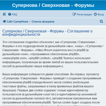
Супернова / Сверхновая - Форумы
FAQ
Регистрация
Вход
П
Сайт СуперНова
Список форумов
о
Супернова / Сверхновая - Форумы - Соглашение о
и
конфиденциальности
с
Это соглашение подробно объясняет, как «Супернова / Сверхновая -
к
Форумы» и его подразделения (в дальнейшем «мы», «наш», «Супернова /
Сверхновая - Форумы», «https://forum.supernova.ws») и phpBB (в
дальнейшем «они», «программное обеспечение phpBB»,
«www.phpbb.com», «phpBB Limited», «phpBB Teams») используют
информацию, полученную во время любой из ваших пользовательских
сессий (в дальнейшем «ваша информация»).
Ваша информация собирается двумя способами. Во-первых, просмотр
«Супернова / Сверхновая - Форумы» приведёт к созданию программным
обеспечением phpBB определённого числа cookies (небольшие
текстовые файлы, загружаемые в папку временных файлов вашего
браузера). Первые две cookie содержат только идентификатор
пользователя (в дальнейшем «user-id») и идентификатор анонимной
сессии (в дальнейшем «session-id»), автоматически присвоенные вам
программным обеспечением phpBB. Третья cookie будет создана после