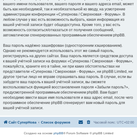
вашего имени пользователя, вашего пароля и вашего адреса email, может
быть как необходимой, так и необязательной ко вводу, на усмотрение
администрации конференции «Супернова / Сверхновая - Форумы». В
любом случае у вас есть возможность выбрать, какая информация из
вашей учётной записи будет общедоступна. Кроме того, у вас есть
возможность согласиться/отказаться от получения сообщений,
автоматически сгенерированных программным обеспечением phpBB.
Ваш пароль надёжно зашифрован (односторонним хэшированием).
Однако не рекомендуется использовать этот же самый пароль,
регистрируясь на других сайтах. Ваш пароль является средством доступа
к вашей учётной записи на форумах «Супернова / Сверхновая - Форумы»,
пожалуйста, храните его в тайне, ни при каких обстоятельствах ни
представители «Супернова / Сверхновая - Форумы», ни phpBB Limited, ни
другое третье лицо не вправе спрашивать ваш пароль. В случае, если вы
забудете ваш пароль к вашей учётной записи, вы сможете
воспользоваться функцией восстановления пароля «Забыли пароль?»,
предусмотренной программным обеспечением phpBB. Вам будет
необходимо ввести ваше имя пользователя и ваш адрес email, после чего
программное обеспечение phpBB сгенерирует вам новый пароль для
вашей учётной записи.
Сайт СуперНова
Список форумов
Часовой пояс:
UTC+02:00
Создано на основе
phpBB
® Forum Software © phpBB Limited