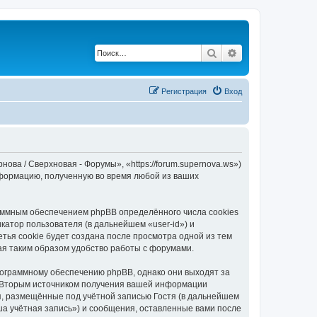
Поиск
Расширенный по
Регистрация
Вход
ва / Сверхновая - Форумы», «https://forum.supernova.ws»)
нформацию, полученную во время любой из ваших
аммным обеспечением phpBB определённого числа cookies
атор пользователя (в дальнейшем «user-id») и
тья cookie будет создана после просмотра одной из тем
ая таким образом удобство работы с форумами.
рограммному обеспечению phpBB, однако они выходят за
. Вторым источником получения вашей информации
я, размещённые под учётной записью Гостя (в дальнейшем
а учётная запись») и сообщения, оставленные вами после