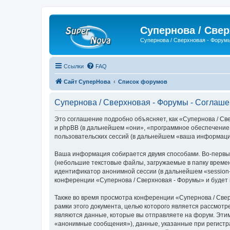
Супернова / Све
Супернова / Сверхновая - Форум
Ссылки
FAQ
Сайт СуперНова
Список форумов
Супернова / Сверхновая - Форумы - Соглаш
Это соглашение подробно объясняет, как «Супернова / Све
и phpBB (в дальнейшем «они», «программное обеспечение
пользовательских сессий (в дальнейшем «ваша информаци
Ваша информация собирается двумя способами. Во-первых
(небольшие текстовые файлы, загружаемые в папку времен
идентификатор анонимной сессии (в дальнейшем «session-
конференции «Супернова / Сверхновая - Форумы» и будет
Также во время просмотра конференции «Супернова / Све
рамки этого документа, целью которого является рассмо
являются данные, которые вы отправляете на форум. Эти
«анонимные сообщения»), данные, указанные при регистр