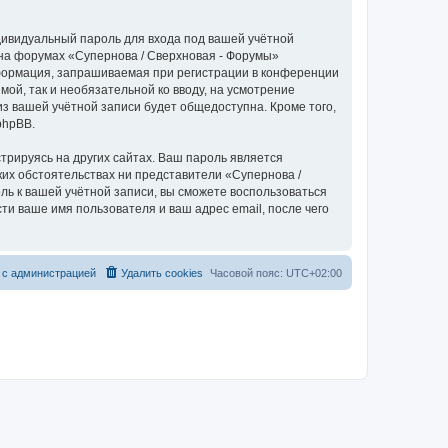
дивидуальный пароль для входа под вашей учётной
 на форумах «Супернова / Сверхновая - Форумы»
формация, запрашиваемая при регистрации в конференции
мой, так и необязательной ко вводу, на усмотрение
з вашей учётной записи будет общедоступна. Кроме того,
phpBB.
рируясь на других сайтах. Ваш пароль является
аких обстоятельствах ни представители «Супернова /
оль к вашей учётной записи, вы сможете воспользоваться
 ваше имя пользователя и ваш адрес email, после чего
 с администрацией
Удалить cookies
Часовой пояс:
UTC+02:00