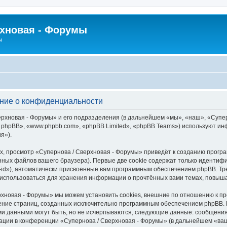
рхновая - Форумы
ы
ение о конфиденциальности
рхновая - Форумы» и его подразделения (в дальнейшем «мы», «наш», «Суперно
 phpBB», «www.phpbb.com», «phpBB Limited», «phpBB Teams») используют и
я»).
, просмотр «Супернова / Сверхновая - Форумы» приведёт к созданию прогр
ных файлов вашего браузера). Первые две cookie содержат только идентифик
id»), автоматически присвоенные вам программным обеспечением phpBB. Тре
 использоваться для хранения информации о прочтённых вами темах, повыш
рхновая - Форумы» мы можем установить cookies, внешние по отношению к п
трение страниц, созданных исключительно программным обеспечением phpBB
ми данными могут быть, но не исчерпываются, следующие данные: сообщени
ации в конференции «Супернова / Сверхновая - Форумы» (в дальнейшем «ваш