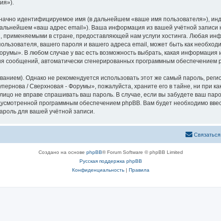
ия»).
означно идентифицируемое имя (в дальнейшем «ваше имя пользователя»), ин
 дальнейшем «ваш адрес email»). Ваша информация из вашей учётной записи
 применяемыми в стране, предоставляющей нам услуги хостинга. Любая ин
ользователя, вашего пароля и вашего адреса email, может быть как необходи
румы». В любом случае у вас есть возможность выбрать, какая информация и
ения сообщений, автоматически сгенерированных программным обеспечением 
ием). Однако не рекомендуется использовать этот же самый пароль, регист
пернова / Сверхновая - Форумы», пожалуйста, храните его в тайне, ни при к
 лицо не вправе спрашивать ваш пароль. В случае, если вы забудете ваш пар
усмотренной программным обеспечением phpBB. Вам будет необходимо ввести
ароль для вашей учётной записи.
Связаться
Создано на основе
phpBB
® Forum Software © phpBB Limited
Русская поддержка phpBB
Конфиденциальность
|
Правила