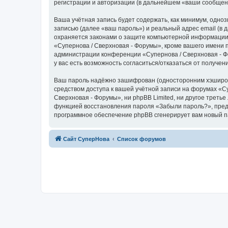
регистрации и авторизации (в дальнейшем «ваши сообщен
Ваша учётная запись будет содержать, как минимум, одн
записью (далее «ваш пароль») и реальный адрес email (в
охраняется законами о защите компьютерной информации,
«Супернова / Сверхновая - Форумы», кроме вашего имени п
администрации конференции «Супернова / Сверхновая - Фо
у вас есть возможность согласиться/отказаться от получ
Ваш пароль надёжно зашифрован (односторонним хэширован
средством доступа к вашей учётной записи на форумах «Су
Сверхновая - Форумы», ни phpBB Limited, ни другое третье
функцией восстановления пароля «Забыли пароль?», пред
программное обеспечение phpBB сгенерирует вам новый п
Сайт СуперНова
Список форумов