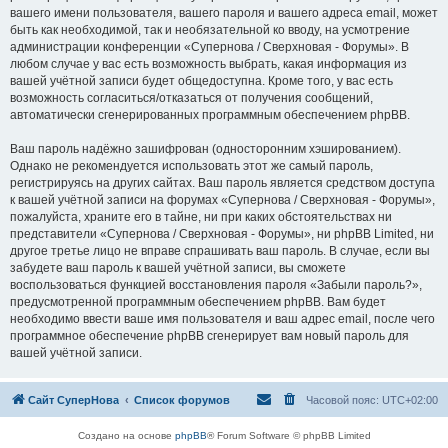
вашего имени пользователя, вашего пароля и вашего адреса email, может
быть как необходимой, так и необязательной ко вводу, на усмотрение
администрации конференции «Супернова / Сверхновая - Форумы». В
любом случае у вас есть возможность выбрать, какая информация из
вашей учётной записи будет общедоступна. Кроме того, у вас есть
возможность согласиться/отказаться от получения сообщений,
автоматически сгенерированных программным обеспечением phpBB.
Ваш пароль надёжно зашифрован (односторонним хэшированием).
Однако не рекомендуется использовать этот же самый пароль,
регистрируясь на других сайтах. Ваш пароль является средством доступа
к вашей учётной записи на форумах «Супернова / Сверхновая - Форумы»,
пожалуйста, храните его в тайне, ни при каких обстоятельствах ни
представители «Супернова / Сверхновая - Форумы», ни phpBB Limited, ни
другое третье лицо не вправе спрашивать ваш пароль. В случае, если вы
забудете ваш пароль к вашей учётной записи, вы сможете
воспользоваться функцией восстановления пароля «Забыли пароль?»,
предусмотренной программным обеспечением phpBB. Вам будет
необходимо ввести ваше имя пользователя и ваш адрес email, после чего
программное обеспечение phpBB сгенерирует вам новый пароль для
вашей учётной записи.
Сайт СуперНова
Список форумов
Часовой пояс:
UTC+02:00
Создано на основе
phpBB
® Forum Software © phpBB Limited