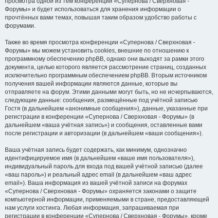
просмотра одной из тем конференции «Супернова / Сверхновая -
Форумы» и будет использоваться для хранения информации о
прочтённых вами темах, повышая таким образом удобство работы с
форумами.
Также во время просмотра конференции «Супернова / Сверхновая -
Форумы» мы можем установить cookies, внешние по отношению к
программному обеспечению phpBB, однако они выходят за рамки этого
документа, целью которого является рассмотрение страниц, созданных
исключительно программным обеспечением phpBB. Вторым источником
получения вашей информации являются данные, которые вы
отправляете на форум. Этими данными могут быть, но не исчерпываются,
следующие данные: сообщения, размещённые под учётной записью
Гостя (в дальнейшем «анонимные сообщения»), данные, указанные при
регистрации в конференции «Супернова / Сверхновая - Форумы» (в
дальнейшем «ваша учётная запись») и сообщения, оставленные вами
после регистрации и авторизации (в дальнейшем «ваши сообщения»).
Ваша учётная запись будет содержать, как минимум, однозначно
идентифицируемое имя (в дальнейшем «ваше имя пользователя»),
индивидуальный пароль для входа под вашей учётной записью (далее
«ваш пароль») и реальный адрес email (в дальнейшем «ваш адрес
email»). Ваша информация из вашей учётной записи на форумах
«Супернова / Сверхновая - Форумы» охраняется законами о защите
компьютерной информации, применяемыми в стране, предоставляющей
нам услуги хостинга. Любая информация, запрашиваемая при
регистрации в конференции «Супернова / Сверхновая - Форумы», кроме