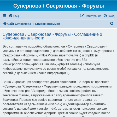
Супернова / Сверхновая - Форумы
FAQ
Регистрация
Вход
П
Сайт СуперНова
Список форумов
о
Супернова / Сверхновая - Форумы - Соглашение о
и
конфиденциальности
с
Это соглашение подробно объясняет, как «Супернова / Сверхновая -
к
Форумы» и его подразделения (в дальнейшем «мы», «наш», «Супернова /
Сверхновая - Форумы», «https://forum.supernova.ws») и phpBB (в
дальнейшем «они», «программное обеспечение phpBB»,
«www.phpbb.com», «phpBB Limited», «phpBB Teams») используют
информацию, полученную во время любой из ваших пользовательских
сессий (в дальнейшем «ваша информация»).
Ваша информация собирается двумя способами. Во-первых, просмотр
«Супернова / Сверхновая - Форумы» приведёт к созданию программным
обеспечением phpBB определённого числа cookies (небольшие
текстовые файлы, загружаемые в папку временных файлов вашего
браузера). Первые две cookie содержат только идентификатор
пользователя (в дальнейшем «user-id») и идентификатор анонимной
сессии (в дальнейшем «session-id»), автоматически присвоенные вам
программным обеспечением phpBB. Третья cookie будет создана после