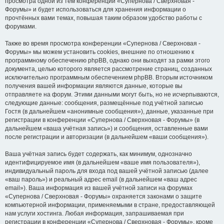
просмотра одной из тем конференции «Супернова / Сверхновая -
Форумы» и будет использоваться для хранения информации о
прочтённых вами темах, повышая таким образом удобство работы с
форумами.
Также во время просмотра конференции «Супернова / Сверхновая -
Форумы» мы можем установить cookies, внешние по отношению к
программному обеспечению phpBB, однако они выходят за рамки этого
документа, целью которого является рассмотрение страниц, созданных
исключительно программным обеспечением phpBB. Вторым источником
получения вашей информации являются данные, которые вы
отправляете на форум. Этими данными могут быть, но не исчерпываются,
следующие данные: сообщения, размещённые под учётной записью
Гостя (в дальнейшем «анонимные сообщения»), данные, указанные при
регистрации в конференции «Супернова / Сверхновая - Форумы» (в
дальнейшем «ваша учётная запись») и сообщения, оставленные вами
после регистрации и авторизации (в дальнейшем «ваши сообщения»).
Ваша учётная запись будет содержать, как минимум, однозначно
идентифицируемое имя (в дальнейшем «ваше имя пользователя»),
индивидуальный пароль для входа под вашей учётной записью (далее
«ваш пароль») и реальный адрес email (в дальнейшем «ваш адрес
email»). Ваша информация из вашей учётной записи на форумах
«Супернова / Сверхновая - Форумы» охраняется законами о защите
компьютерной информации, применяемыми в стране, предоставляющей
нам услуги хостинга. Любая информация, запрашиваемая при
регистрации в конференции «Супернова / Сверхновая - Форумы», кроме