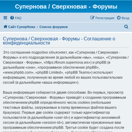
Супернова / Сверхновая - Форумы
FAQ
Регистрация
Вход
П
Сайт СуперНова
Список форумов
о
Супернова / Сверхновая - Форумы - Соглашение о
и
конфиденциальности
с
Это соглашение подробно объясняет, как «Супернова / Сверхновая -
к
Форумы» и его подразделения (в дальнейшем «мы», «наш», «Супернова /
Сверхновая - Форумы», «https://forum.supernova.ws») и phpBB (в
дальнейшем «они», «программное обеспечение phpBB»,
«www.phpbb.com», «phpBB Limited», «phpBB Teams») используют
информацию, полученную во время любой из ваших пользовательских
сессий (в дальнейшем «ваша информация»).
Ваша информация собирается двумя способами. Во-первых, просмотр
«Супернова / Сверхновая - Форумы» приведёт к созданию программным
обеспечением phpBB определённого числа cookies (небольшие
текстовые файлы, загружаемые в папку временных файлов вашего
браузера). Первые две cookie содержат только идентификатор
пользователя (в дальнейшем «user-id») и идентификатор анонимной
сессии (в дальнейшем «session-id»), автоматически присвоенные вам
программным обеспечением phpBB. Третья cookie будет создана после