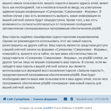
вашего имени пользователя, вашего пароля и вашего адреса email, может
быть как необходимой, так и необязательной ко вводу, на усмотрение
администрации конференции «Супернова / Сверхновая - Форумы». В
любом случае у вас есть возможность выбрать, какая информация из
вашей учётной записи будет общедоступна. Кроме того, у вас есть
возможность согласиться/отказаться от получения сообщений,
автоматически сгенерированных программным обеспечением phpBB.
Ваш пароль надёжно зашифрован (односторонним хэшированием).
Однако не рекомендуется использовать этот же самый пароль,
регистрируясь на других сайтах. Ваш пароль является средством доступа
к вашей учётной записи на форумах «Супернова / Сверхновая - Форумы»,
пожалуйста, храните его в тайне, ни при каких обстоятельствах ни
представители «Супернова / Сверхновая - Форумы», ни phpBB Limited, ни
другое третье лицо не вправе спрашивать ваш пароль. В случае, если вы
забудете ваш пароль к вашей учётной записи, вы сможете
воспользоваться функцией восстановления пароля «Забыли пароль?»,
предусмотренной программным обеспечением phpBB. Вам будет
необходимо ввести ваше имя пользователя и ваш адрес email, после чего
программное обеспечение phpBB сгенерирует вам новый пароль для
вашей учётной записи.
Сайт СуперНова
Список форумов
Часовой пояс:
UTC+02:00
Создано на основе
phpBB
® Forum Software © phpBB Limited