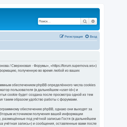
Поиск
Расширенный по
Регистрация
Вход
ва / Сверхновая - Форумы», «https://forum.supernova.ws»)
нформацию, полученную во время любой из ваших
аммным обеспечением phpBB определённого числа cookies
атор пользователя (в дальнейшем «user-id») и
тья cookie будет создана после просмотра одной из тем
ая таким образом удобство работы с форумами.
рограммному обеспечению phpBB, однако они выходят за
. Вторым источником получения вашей информации
я, размещённые под учётной записью Гостя (в дальнейшем
а учётная запись») и сообщения, оставленные вами после