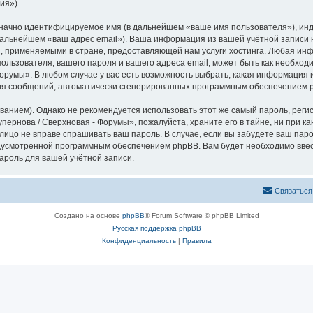
ия»).
означно идентифицируемое имя (в дальнейшем «ваше имя пользователя»), ин
 дальнейшем «ваш адрес email»). Ваша информация из вашей учётной записи
 применяемыми в стране, предоставляющей нам услуги хостинга. Любая ин
ользователя, вашего пароля и вашего адреса email, может быть как необходи
румы». В любом случае у вас есть возможность выбрать, какая информация и
ения сообщений, автоматически сгенерированных программным обеспечением 
ием). Однако не рекомендуется использовать этот же самый пароль, регист
пернова / Сверхновая - Форумы», пожалуйста, храните его в тайне, ни при к
 лицо не вправе спрашивать ваш пароль. В случае, если вы забудете ваш пар
усмотренной программным обеспечением phpBB. Вам будет необходимо ввести
ароль для вашей учётной записи.
Связаться
Создано на основе
phpBB
® Forum Software © phpBB Limited
Русская поддержка phpBB
Конфиденциальность
|
Правила