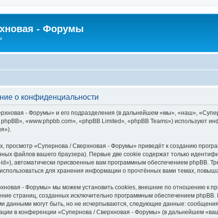
рхновая - Форумы
ы
ение о конфиденциальности
рхновая - Форумы» и его подразделения (в дальнейшем «мы», «наш», «Суперно
 phpBB», «www.phpbb.com», «phpBB Limited», «phpBB Teams») используют и
я»).
, просмотр «Супернова / Сверхновая - Форумы» приведёт к созданию прогр
ных файлов вашего браузера). Первые две cookie содержат только идентифик
id»), автоматически присвоенные вам программным обеспечением phpBB. Тре
 использоваться для хранения информации о прочтённых вами темах, повыш
рхновая - Форумы» мы можем установить cookies, внешние по отношению к п
трение страниц, созданных исключительно программным обеспечением phpBB
ми данными могут быть, но не исчерпываются, следующие данные: сообщени
ации в конференции «Супернова / Сверхновая - Форумы» (в дальнейшем «ваш