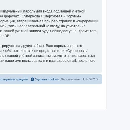
дивидуальный пароль для входа под вашей учётной
 на форумах «Супернова / Сверхновая - Форумы»
формация, запрашиваемая при регистрации в конференции
мой, так и необязательной ко вводу, на усмотрение
з вашей учётной записи будет общедоступна. Кроме того,
phpBB.
рируясь на других сайтах. Ваш пароль является
аких обстоятельствах ни представители «Супернова /
оль к вашей учётной записи, вы сможете воспользоваться
 ваше имя пользователя и ваш адрес email, после чего
 с администрацией
Удалить cookies
Часовой пояс:
UTC+02:00