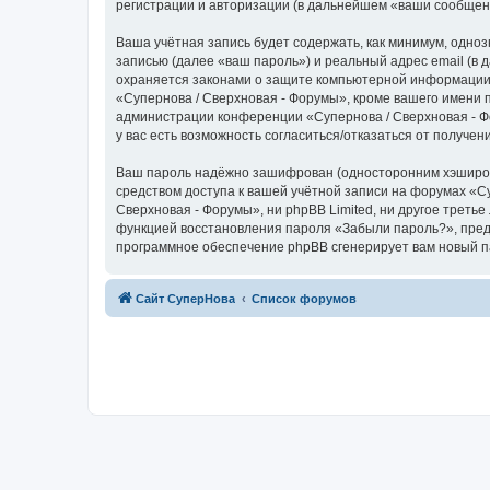
регистрации и авторизации (в дальнейшем «ваши сообщен
Ваша учётная запись будет содержать, как минимум, одн
записью (далее «ваш пароль») и реальный адрес email (в
охраняется законами о защите компьютерной информации,
«Супернова / Сверхновая - Форумы», кроме вашего имени п
администрации конференции «Супернова / Сверхновая - Фо
у вас есть возможность согласиться/отказаться от получ
Ваш пароль надёжно зашифрован (односторонним хэширован
средством доступа к вашей учётной записи на форумах «Су
Сверхновая - Форумы», ни phpBB Limited, ни другое третье
функцией восстановления пароля «Забыли пароль?», пред
программное обеспечение phpBB сгенерирует вам новый п
Сайт СуперНова
Список форумов