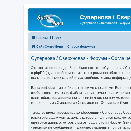
Супернова / Све
Супернова / Сверхновая - Форум
Ссылки
FAQ
Сайт СуперНова
Список форумов
Супернова / Сверхновая - Форумы - Соглаш
Это соглашение подробно объясняет, как «Супернова / Све
и phpBB (в дальнейшем «они», «программное обеспечение
пользовательских сессий (в дальнейшем «ваша информаци
Ваша информация собирается двумя способами. Во-первых
(небольшие текстовые файлы, загружаемые в папку времен
идентификатор анонимной сессии (в дальнейшем «session-
конференции «Супернова / Сверхновая - Форумы» и будет
Также во время просмотра конференции «Супернова / Све
рамки этого документа, целью которого является рассмо
являются данные, которые вы отправляете на форум. Эти
«анонимные сообщения»), данные, указанные при регистр