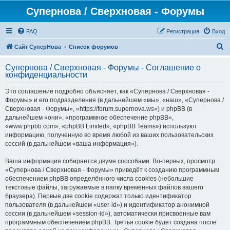
Супернова / Сверхновая - Форумы
FAQ
Регистрация
Вход
П
Сайт СуперНова
Список форумов
о
Супернова / Сверхновая - Форумы - Соглашение о
и
конфиденциальности
с
Это соглашение подробно объясняет, как «Супернова / Сверхновая -
к
Форумы» и его подразделения (в дальнейшем «мы», «наш», «Супернова /
Сверхновая - Форумы», «https://forum.supernova.ws») и phpBB (в
дальнейшем «они», «программное обеспечение phpBB»,
«www.phpbb.com», «phpBB Limited», «phpBB Teams») используют
информацию, полученную во время любой из ваших пользовательских
сессий (в дальнейшем «ваша информация»).
Ваша информация собирается двумя способами. Во-первых, просмотр
«Супернова / Сверхновая - Форумы» приведёт к созданию программным
обеспечением phpBB определённого числа cookies (небольшие
текстовые файлы, загружаемые в папку временных файлов вашего
браузера). Первые две cookie содержат только идентификатор
пользователя (в дальнейшем «user-id») и идентификатор анонимной
сессии (в дальнейшем «session-id»), автоматически присвоенные вам
программным обеспечением phpBB. Третья cookie будет создана после