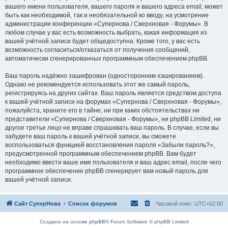
вашего имени пользователя, вашего пароля и вашего адреса email, может
быть как необходимой, так и необязательной ко вводу, на усмотрение
администрации конференции «Супернова / Сверхновая - Форумы». В
любом случае у вас есть возможность выбрать, какая информация из
вашей учётной записи будет общедоступна. Кроме того, у вас есть
возможность согласиться/отказаться от получения сообщений,
автоматически сгенерированных программным обеспечением phpBB.
Ваш пароль надёжно зашифрован (односторонним хэшированием).
Однако не рекомендуется использовать этот же самый пароль,
регистрируясь на других сайтах. Ваш пароль является средством доступа
к вашей учётной записи на форумах «Супернова / Сверхновая - Форумы»,
пожалуйста, храните его в тайне, ни при каких обстоятельствах ни
представители «Супернова / Сверхновая - Форумы», ни phpBB Limited, ни
другое третье лицо не вправе спрашивать ваш пароль. В случае, если вы
забудете ваш пароль к вашей учётной записи, вы сможете
воспользоваться функцией восстановления пароля «Забыли пароль?»,
предусмотренной программным обеспечением phpBB. Вам будет
необходимо ввести ваше имя пользователя и ваш адрес email, после чего
программное обеспечение phpBB сгенерирует вам новый пароль для
вашей учётной записи.
Сайт СуперНова
Список форумов
Часовой пояс:
UTC+02:00
Создано на основе
phpBB
® Forum Software © phpBB Limited