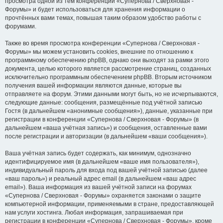
просмотра одной из тем конференции «Супернова / Сверхновая -
Форумы» и будет использоваться для хранения информации о
прочтённых вами темах, повышая таким образом удобство работы с
форумами.
Также во время просмотра конференции «Супернова / Сверхновая -
Форумы» мы можем установить cookies, внешние по отношению к
программному обеспечению phpBB, однако они выходят за рамки этого
документа, целью которого является рассмотрение страниц, созданных
исключительно программным обеспечением phpBB. Вторым источником
получения вашей информации являются данные, которые вы
отправляете на форум. Этими данными могут быть, но не исчерпываются,
следующие данные: сообщения, размещённые под учётной записью
Гостя (в дальнейшем «анонимные сообщения»), данные, указанные при
регистрации в конференции «Супернова / Сверхновая - Форумы» (в
дальнейшем «ваша учётная запись») и сообщения, оставленные вами
после регистрации и авторизации (в дальнейшем «ваши сообщения»).
Ваша учётная запись будет содержать, как минимум, однозначно
идентифицируемое имя (в дальнейшем «ваше имя пользователя»),
индивидуальный пароль для входа под вашей учётной записью (далее
«ваш пароль») и реальный адрес email (в дальнейшем «ваш адрес
email»). Ваша информация из вашей учётной записи на форумах
«Супернова / Сверхновая - Форумы» охраняется законами о защите
компьютерной информации, применяемыми в стране, предоставляющей
нам услуги хостинга. Любая информация, запрашиваемая при
регистрации в конференции «Супернова / Сверхновая - Форумы», кроме