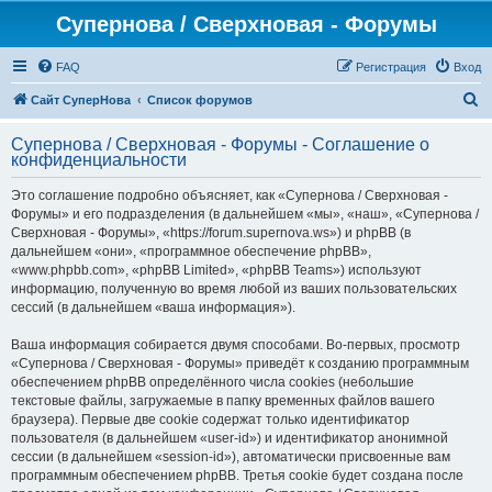
Супернова / Сверхновая - Форумы
FAQ
Регистрация
Вход
П
Сайт СуперНова
Список форумов
о
Супернова / Сверхновая - Форумы - Соглашение о
и
конфиденциальности
с
Это соглашение подробно объясняет, как «Супернова / Сверхновая -
к
Форумы» и его подразделения (в дальнейшем «мы», «наш», «Супернова /
Сверхновая - Форумы», «https://forum.supernova.ws») и phpBB (в
дальнейшем «они», «программное обеспечение phpBB»,
«www.phpbb.com», «phpBB Limited», «phpBB Teams») используют
информацию, полученную во время любой из ваших пользовательских
сессий (в дальнейшем «ваша информация»).
Ваша информация собирается двумя способами. Во-первых, просмотр
«Супернова / Сверхновая - Форумы» приведёт к созданию программным
обеспечением phpBB определённого числа cookies (небольшие
текстовые файлы, загружаемые в папку временных файлов вашего
браузера). Первые две cookie содержат только идентификатор
пользователя (в дальнейшем «user-id») и идентификатор анонимной
сессии (в дальнейшем «session-id»), автоматически присвоенные вам
программным обеспечением phpBB. Третья cookie будет создана после