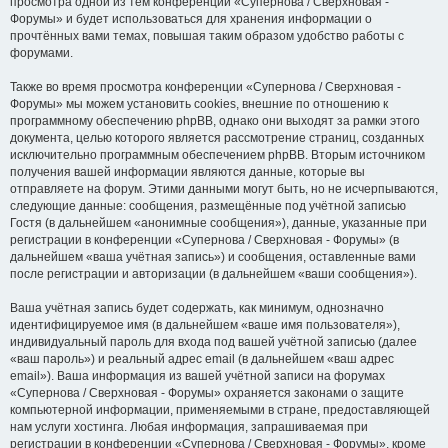
просмотра одной из тем конференции «Супернова / Сверхновая -
Форумы» и будет использоваться для хранения информации о
прочтённых вами темах, повышая таким образом удобство работы с
форумами.
Также во время просмотра конференции «Супернова / Сверхновая -
Форумы» мы можем установить cookies, внешние по отношению к
программному обеспечению phpBB, однако они выходят за рамки этого
документа, целью которого является рассмотрение страниц, созданных
исключительно программным обеспечением phpBB. Вторым источником
получения вашей информации являются данные, которые вы
отправляете на форум. Этими данными могут быть, но не исчерпываются,
следующие данные: сообщения, размещённые под учётной записью
Гостя (в дальнейшем «анонимные сообщения»), данные, указанные при
регистрации в конференции «Супернова / Сверхновая - Форумы» (в
дальнейшем «ваша учётная запись») и сообщения, оставленные вами
после регистрации и авторизации (в дальнейшем «ваши сообщения»).
Ваша учётная запись будет содержать, как минимум, однозначно
идентифицируемое имя (в дальнейшем «ваше имя пользователя»),
индивидуальный пароль для входа под вашей учётной записью (далее
«ваш пароль») и реальный адрес email (в дальнейшем «ваш адрес
email»). Ваша информация из вашей учётной записи на форумах
«Супернова / Сверхновая - Форумы» охраняется законами о защите
компьютерной информации, применяемыми в стране, предоставляющей
нам услуги хостинга. Любая информация, запрашиваемая при
регистрации в конференции «Супернова / Сверхновая - Форумы», кроме