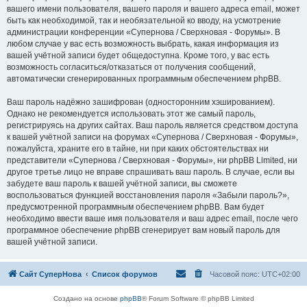
вашего имени пользователя, вашего пароля и вашего адреса email, может
быть как необходимой, так и необязательной ко вводу, на усмотрение
администрации конференции «Супернова / Сверхновая - Форумы». В
любом случае у вас есть возможность выбрать, какая информация из
вашей учётной записи будет общедоступна. Кроме того, у вас есть
возможность согласиться/отказаться от получения сообщений,
автоматически сгенерированных программным обеспечением phpBB.
Ваш пароль надёжно зашифрован (односторонним хэшированием).
Однако не рекомендуется использовать этот же самый пароль,
регистрируясь на других сайтах. Ваш пароль является средством доступа
к вашей учётной записи на форумах «Супернова / Сверхновая - Форумы»,
пожалуйста, храните его в тайне, ни при каких обстоятельствах ни
представители «Супернова / Сверхновая - Форумы», ни phpBB Limited, ни
другое третье лицо не вправе спрашивать ваш пароль. В случае, если вы
забудете ваш пароль к вашей учётной записи, вы сможете
воспользоваться функцией восстановления пароля «Забыли пароль?»,
предусмотренной программным обеспечением phpBB. Вам будет
необходимо ввести ваше имя пользователя и ваш адрес email, после чего
программное обеспечение phpBB сгенерирует вам новый пароль для
вашей учётной записи.
Сайт СуперНова
Список форумов
Часовой пояс:
UTC+02:00
Создано на основе
phpBB
® Forum Software © phpBB Limited