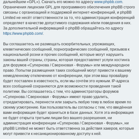
дальнейшем «GPL»). Скачать его можно по адресу
www.phpbb.com
.
Ограничения лицензии GPL для программного обеспечения phpBB строго
связаны с организацией и поддержкой интернет-конференций, и phpBB
Limited не несёт ответственности за то, что администрация конференций
определяет в качестве допустимого содержания и/или поведения в них.
За дополнительной информацией о phpBB обращайтесь по адресу
https://www.phpbb.com/
.
Вы соглашаетесь не размещать оскорбительных, угрожающих,
клеветнических сообщений, порнографических сообщений, призывов к
национальной розни и прочих сообщений, которые могут нарушить
законы вашей страны, страны, которая предоставляет услуги хостинга
для форумов «Супернова / Сверхновая - Форумы» или международное
право. Попытки размещения таких сообщений могут привести к вашему
немедленному отключению от конференции, при этом ваш провайдер
будет поставлен в известность, если мы сочтём это нужным. IP-адреса
всех сообщений сохраняются для возможности проведения такой
политики. Вы соглашаетесь с тем, что администраторы форумов
«Супернова / Сверхновая - Форумы» имеют право удалить,
отредактировать, перенести или закрыть любую тему в любое время по
своему усмотрению. Как пользователь вы согласны с тем, что введённая
вами информация будет храниться в базе данных. Хотя эта информация
не будет открыта третьим лицам без вашего разрешения, ни
администрация конференции «Супернова / Сверхновая - Форумы», ни
phpBB Limited не может быть ответственна за действия хакеров, которые
могут привести к несанкционированному доступу к ней.