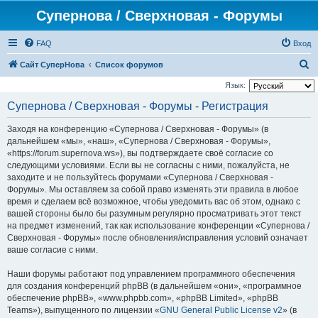
Супернова / Сверхновая - Форумы
FAQ
Вход
П
Сайт СуперНова
Список форумов
о
Язык:
и
Супернова / Сверхновая - Форумы - Регистрация
с
Заходя на конференцию «Супернова / Сверхновая - Форумы» (в
к
дальнейшем «мы», «наш», «Супернова / Сверхновая - Форумы»,
«https://forum.supernova.ws»), вы подтверждаете своё согласие со
следующими условиями. Если вы не согласны с ними, пожалуйста, не
заходите и не пользуйтесь форумами «Супернова / Сверхновая -
Форумы». Мы оставляем за собой право изменять эти правила в любое
время и сделаем всё возможное, чтобы уведомить вас об этом, однако с
вашей стороны было бы разумным регулярно просматривать этот текст
на предмет изменений, так как использование конференции «Супернова /
Сверхновая - Форумы» после обновления/исправления условий означает
ваше согласие с ними.
Наши форумы работают под управлением программного обеспечения
для создания конференций phpBB (в дальнейшем «они», «программное
обеспечение phpBB», «www.phpbb.com», «phpBB Limited», «phpBB
Teams»), выпущенного по лицензии «
GNU General Public License v2
» (в