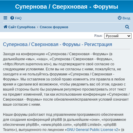
Супернова / Сверхновая - Форумы
FAQ
Вход
П
Сайт СуперНова
Список форумов
о
Язык:
и
Супернова / Сверхновая - Форумы - Регистрация
с
Заходя на конференцию «Супернова / Сверхновая - Форумы» (в
к
дальнейшем «мы», «наш», «Супернова / Сверхновая - Форумы»,
«https://forum.supernova.ws»), вы подтверждаете своё согласие со
следующими условиями. Если вы не согласны с ними, пожалуйста, не
заходите и не пользуйтесь форумами «Супернова / Сверхновая -
Форумы». Мы оставляем за собой право изменять эти правила в любое
время и сделаем всё возможное, чтобы уведомить вас об этом, однако с
вашей стороны было бы разумным регулярно просматривать этот текст
на предмет изменений, так как использование конференции «Супернова /
Сверхновая - Форумы» после обновления/исправления условий означает
ваше согласие с ними.
Наши форумы работают под управлением программного обеспечения
для создания конференций phpBB (в дальнейшем «они», «программное
обеспечение phpBB», «www.phpbb.com», «phpBB Limited», «phpBB
Teams»), выпущенного по лицензии «
GNU General Public License v2
» (в