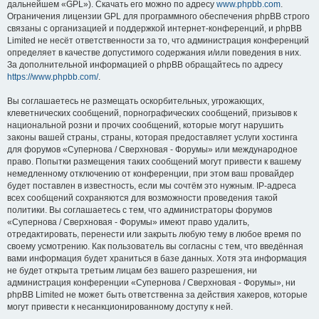
дальнейшем «GPL»). Скачать его можно по адресу
www.phpbb.com
.
Ограничения лицензии GPL для программного обеспечения phpBB строго
связаны с организацией и поддержкой интернет-конференций, и phpBB
Limited не несёт ответственности за то, что администрация конференций
определяет в качестве допустимого содержания и/или поведения в них.
За дополнительной информацией о phpBB обращайтесь по адресу
https://www.phpbb.com/
.
Вы соглашаетесь не размещать оскорбительных, угрожающих,
клеветнических сообщений, порнографических сообщений, призывов к
национальной розни и прочих сообщений, которые могут нарушить
законы вашей страны, страны, которая предоставляет услуги хостинга
для форумов «Супернова / Сверхновая - Форумы» или международное
право. Попытки размещения таких сообщений могут привести к вашему
немедленному отключению от конференции, при этом ваш провайдер
будет поставлен в известность, если мы сочтём это нужным. IP-адреса
всех сообщений сохраняются для возможности проведения такой
политики. Вы соглашаетесь с тем, что администраторы форумов
«Супернова / Сверхновая - Форумы» имеют право удалить,
отредактировать, перенести или закрыть любую тему в любое время по
своему усмотрению. Как пользователь вы согласны с тем, что введённая
вами информация будет храниться в базе данных. Хотя эта информация
не будет открыта третьим лицам без вашего разрешения, ни
администрация конференции «Супернова / Сверхновая - Форумы», ни
phpBB Limited не может быть ответственна за действия хакеров, которые
могут привести к несанкционированному доступу к ней.