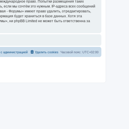
и международное право. Попытки размещения таких
, если мы сочтём это нужным. IP-адреса всех сообщений
вая - Форумы» имеют право удалить, отредактировать,
ормация будет храниться в базе данных. Хотя эта
ы», ни phpBB Limited не может быть ответственна за
 с администрацией
Удалить cookies
Часовой пояс:
UTC+02:00