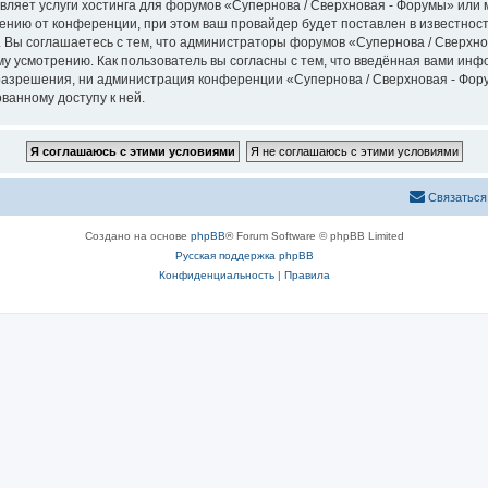
вляет услуги хостинга для форумов «Супернова / Сверхновая - Форумы» ил
нию от конференции, при этом ваш провайдер будет поставлен в известность
 Вы соглашаетесь с тем, что администраторы форумов «Супернова / Сверхно
у усмотрению. Как пользователь вы согласны с тем, что введённая вами инф
азрешения, ни администрация конференции «Супернова / Сверхновая - Форум
ванному доступу к ней.
Связаться
Создано на основе
phpBB
® Forum Software © phpBB Limited
Русская поддержка phpBB
Конфиденциальность
|
Правила