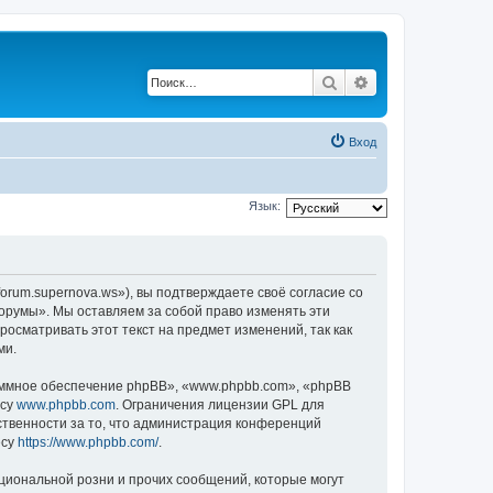
Поиск
Расширенный по
Вход
Язык:
orum.supernova.ws»), вы подтверждаете своё согласие со
Форумы». Мы оставляем за собой право изменять эти
осматривать этот текст на предмет изменений, так как
ми.
ммное обеспечение phpBB», «www.phpbb.com», «phpBB
есу
www.phpbb.com
. Ограничения лицензии GPL для
ственности за то, что администрация конференций
есу
https://www.phpbb.com/
.
циональной розни и прочих сообщений, которые могут