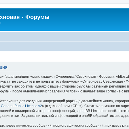
рхновая - Форумы
ы
ация
 (в дальнейшем «мы», «наш», «Супернова / Сверхновая - Форумы», «https://f
луйста, не заходите и не пользуйтесь форумами «Супернова / Сверхновая - 
едомить вас об этом, однако с вашей стороны было бы разумным регулярно пр
орумы» после обновления/исправления условий означает ваше согласие с ни
еспечения для создания конференций phpBB (в дальнейшем «они», «програ
General Public License v2
» (в дальнейшем «GPL»). Скачать его можно по адр
зацией и поддержкой интернет-конференций, и phpBB Limited не несёт ответ
ведения в них. За дополнительной информацией о phpBB обращайтесь по адр
их, клеветнических сообщений, порнографических сообщений, призывов к на