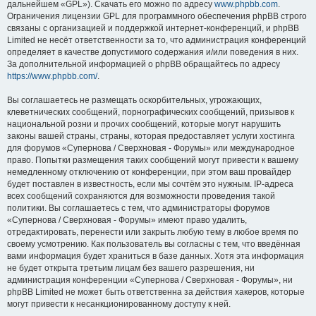
дальнейшем «GPL»). Скачать его можно по адресу
www.phpbb.com
.
Ограничения лицензии GPL для программного обеспечения phpBB строго
связаны с организацией и поддержкой интернет-конференций, и phpBB
Limited не несёт ответственности за то, что администрация конференций
определяет в качестве допустимого содержания и/или поведения в них.
За дополнительной информацией о phpBB обращайтесь по адресу
https://www.phpbb.com/
.
Вы соглашаетесь не размещать оскорбительных, угрожающих,
клеветнических сообщений, порнографических сообщений, призывов к
национальной розни и прочих сообщений, которые могут нарушить
законы вашей страны, страны, которая предоставляет услуги хостинга
для форумов «Супернова / Сверхновая - Форумы» или международное
право. Попытки размещения таких сообщений могут привести к вашему
немедленному отключению от конференции, при этом ваш провайдер
будет поставлен в известность, если мы сочтём это нужным. IP-адреса
всех сообщений сохраняются для возможности проведения такой
политики. Вы соглашаетесь с тем, что администраторы форумов
«Супернова / Сверхновая - Форумы» имеют право удалить,
отредактировать, перенести или закрыть любую тему в любое время по
своему усмотрению. Как пользователь вы согласны с тем, что введённая
вами информация будет храниться в базе данных. Хотя эта информация
не будет открыта третьим лицам без вашего разрешения, ни
администрация конференции «Супернова / Сверхновая - Форумы», ни
phpBB Limited не может быть ответственна за действия хакеров, которые
могут привести к несанкционированному доступу к ней.