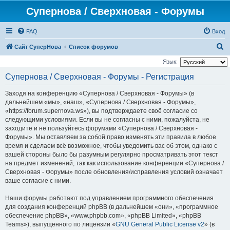
Супернова / Сверхновая - Форумы
FAQ
Вход
П
Сайт СуперНова
Список форумов
о
Язык:
и
Супернова / Сверхновая - Форумы - Регистрация
с
Заходя на конференцию «Супернова / Сверхновая - Форумы» (в
к
дальнейшем «мы», «наш», «Супернова / Сверхновая - Форумы»,
«https://forum.supernova.ws»), вы подтверждаете своё согласие со
следующими условиями. Если вы не согласны с ними, пожалуйста, не
заходите и не пользуйтесь форумами «Супернова / Сверхновая -
Форумы». Мы оставляем за собой право изменять эти правила в любое
время и сделаем всё возможное, чтобы уведомить вас об этом, однако с
вашей стороны было бы разумным регулярно просматривать этот текст
на предмет изменений, так как использование конференции «Супернова /
Сверхновая - Форумы» после обновления/исправления условий означает
ваше согласие с ними.
Наши форумы работают под управлением программного обеспечения
для создания конференций phpBB (в дальнейшем «они», «программное
обеспечение phpBB», «www.phpbb.com», «phpBB Limited», «phpBB
Teams»), выпущенного по лицензии «
GNU General Public License v2
» (в