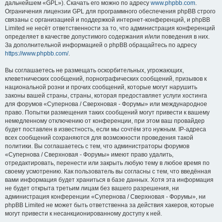
дальнейшем «GPL»). Скачать его можно по адресу
www.phpbb.com
.
Ограничения лицензии GPL для программного обеспечения phpBB строго
связаны с организацией и поддержкой интернет-конференций, и phpBB
Limited не несёт ответственности за то, что администрация конференций
определяет в качестве допустимого содержания и/или поведения в них.
За дополнительной информацией о phpBB обращайтесь по адресу
https://www.phpbb.com/
.
Вы соглашаетесь не размещать оскорбительных, угрожающих,
клеветнических сообщений, порнографических сообщений, призывов к
национальной розни и прочих сообщений, которые могут нарушить
законы вашей страны, страны, которая предоставляет услуги хостинга
для форумов «Супернова / Сверхновая - Форумы» или международное
право. Попытки размещения таких сообщений могут привести к вашему
немедленному отключению от конференции, при этом ваш провайдер
будет поставлен в известность, если мы сочтём это нужным. IP-адреса
всех сообщений сохраняются для возможности проведения такой
политики. Вы соглашаетесь с тем, что администраторы форумов
«Супернова / Сверхновая - Форумы» имеют право удалить,
отредактировать, перенести или закрыть любую тему в любое время по
своему усмотрению. Как пользователь вы согласны с тем, что введённая
вами информация будет храниться в базе данных. Хотя эта информация
не будет открыта третьим лицам без вашего разрешения, ни
администрация конференции «Супернова / Сверхновая - Форумы», ни
phpBB Limited не может быть ответственна за действия хакеров, которые
могут привести к несанкционированному доступу к ней.