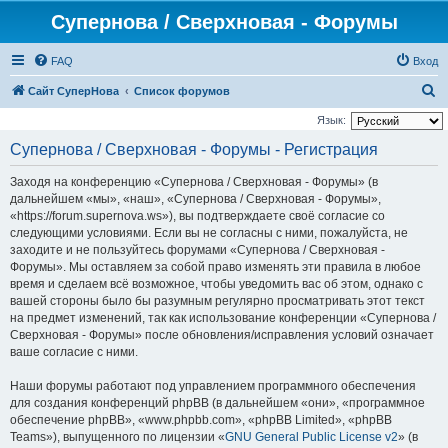
Супернова / Сверхновая - Форумы
FAQ
Вход
П
Сайт СуперНова
Список форумов
о
Язык:
и
Супернова / Сверхновая - Форумы - Регистрация
с
Заходя на конференцию «Супернова / Сверхновая - Форумы» (в
к
дальнейшем «мы», «наш», «Супернова / Сверхновая - Форумы»,
«https://forum.supernova.ws»), вы подтверждаете своё согласие со
следующими условиями. Если вы не согласны с ними, пожалуйста, не
заходите и не пользуйтесь форумами «Супернова / Сверхновая -
Форумы». Мы оставляем за собой право изменять эти правила в любое
время и сделаем всё возможное, чтобы уведомить вас об этом, однако с
вашей стороны было бы разумным регулярно просматривать этот текст
на предмет изменений, так как использование конференции «Супернова /
Сверхновая - Форумы» после обновления/исправления условий означает
ваше согласие с ними.
Наши форумы работают под управлением программного обеспечения
для создания конференций phpBB (в дальнейшем «они», «программное
обеспечение phpBB», «www.phpbb.com», «phpBB Limited», «phpBB
Teams»), выпущенного по лицензии «
GNU General Public License v2
» (в