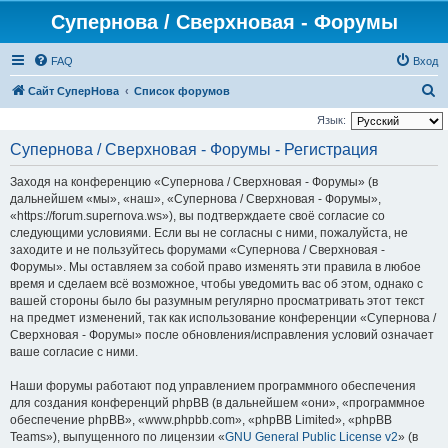
Супернова / Сверхновая - Форумы
FAQ
Вход
П
Сайт СуперНова
Список форумов
о
Язык:
и
Супернова / Сверхновая - Форумы - Регистрация
с
Заходя на конференцию «Супернова / Сверхновая - Форумы» (в
к
дальнейшем «мы», «наш», «Супернова / Сверхновая - Форумы»,
«https://forum.supernova.ws»), вы подтверждаете своё согласие со
следующими условиями. Если вы не согласны с ними, пожалуйста, не
заходите и не пользуйтесь форумами «Супернова / Сверхновая -
Форумы». Мы оставляем за собой право изменять эти правила в любое
время и сделаем всё возможное, чтобы уведомить вас об этом, однако с
вашей стороны было бы разумным регулярно просматривать этот текст
на предмет изменений, так как использование конференции «Супернова /
Сверхновая - Форумы» после обновления/исправления условий означает
ваше согласие с ними.
Наши форумы работают под управлением программного обеспечения
для создания конференций phpBB (в дальнейшем «они», «программное
обеспечение phpBB», «www.phpbb.com», «phpBB Limited», «phpBB
Teams»), выпущенного по лицензии «
GNU General Public License v2
» (в