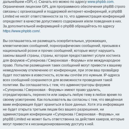
дальнейшем «GPL»). Скачать его можно по адресу
www.phpbb.com
.
Ограничения лицензии GPL для программного обеспечения phpBB строго
связаны с организацией и поддержкой интернет-конференций, и phpBB
Limited не несёт ответственности за то, что администрация конференций
определяет в качестве допустимого содержания и/или поведения в них.
За дополнительной информацией о phpBB обращайтесь по адресу
https://www.phpbb.com/
.
Вы соглашаетесь не размещать оскорбительных, угрожающих,
клеветнических сообщений, порнографических сообщений, призывов к
национальной розни и прочих сообщений, которые могут нарушить
законы вашей страны, страны, которая предоставляет услуги хостинга
для форумов «Супернова / Сверхновая - Форумы» или международное
право. Попытки размещения таких сообщений могут привести к вашему
немедленному отключению от конференции, при этом ваш провайдер
будет поставлен в известность, если мы сочтём это нужным. IP-адреса
всех сообщений сохраняются для возможности проведения такой
политики. Вы соглашаетесь с тем, что администраторы форумов
«Супернова / Сверхновая - Форумы» имеют право удалить,
отредактировать, перенести или закрыть любую тему в любое время по
своему усмотрению. Как пользователь вы согласны с тем, что введённая
вами информация будет храниться в базе данных. Хотя эта информация
не будет открыта третьим лицам без вашего разрешения, ни
администрация конференции «Супернова / Сверхновая - Форумы», ни
phpBB Limited не может быть ответственна за действия хакеров, которые
могут привести к несанкционированному доступу к ней.