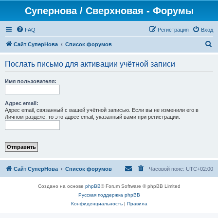
Супернова / Сверхновая - Форумы
FAQ
Регистрация
Вход
П
Сайт СуперНова
Список форумов
о
Послать письмо для активации учётной записи
и
с
Имя пользователя:
к
Адрес email:
Адрес email, связанный с вашей учётной записью. Если вы не изменили его в
Личном разделе, то это адрес email, указанный вами при регистрации.
Сайт СуперНова
Список форумов
Часовой пояс:
UTC+02:00
Создано на основе
phpBB
® Forum Software © phpBB Limited
Русская поддержка phpBB
Конфиденциальность
|
Правила