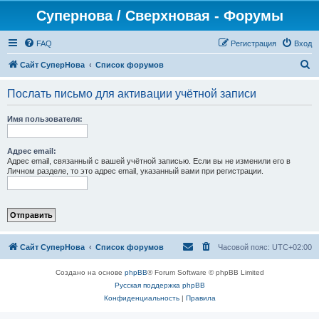
Супернова / Сверхновая - Форумы
FAQ
Регистрация
Вход
П
Сайт СуперНова
Список форумов
о
Послать письмо для активации учётной записи
и
с
Имя пользователя:
к
Адрес email:
Адрес email, связанный с вашей учётной записью. Если вы не изменили его в
Личном разделе, то это адрес email, указанный вами при регистрации.
Сайт СуперНова
Список форумов
Часовой пояс:
UTC+02:00
Создано на основе
phpBB
® Forum Software © phpBB Limited
Русская поддержка phpBB
Конфиденциальность
|
Правила