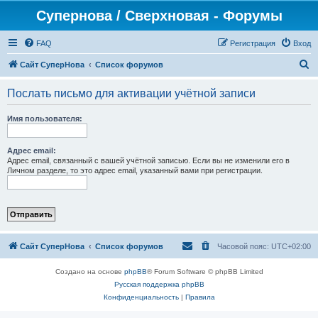
Супернова / Сверхновая - Форумы
FAQ
Регистрация
Вход
П
Сайт СуперНова
Список форумов
о
Послать письмо для активации учётной записи
и
с
Имя пользователя:
к
Адрес email:
Адрес email, связанный с вашей учётной записью. Если вы не изменили его в
Личном разделе, то это адрес email, указанный вами при регистрации.
Сайт СуперНова
Список форумов
Часовой пояс:
UTC+02:00
Создано на основе
phpBB
® Forum Software © phpBB Limited
Русская поддержка phpBB
Конфиденциальность
|
Правила