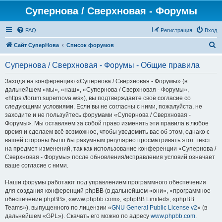
Супернова / Сверхновая - Форумы
FAQ
Регистрация
Вход
П
Сайт СуперНова
Список форумов
о
Супернова / Сверхновая - Форумы - Общие правила
и
с
Заходя на конференцию «Супернова / Сверхновая - Форумы» (в
дальнейшем «мы», «наш», «Супернова / Сверхновая - Форумы»,
к
«https://forum.supernova.ws»), вы подтверждаете своё согласие со
следующими условиями. Если вы не согласны с ними, пожалуйста, не
заходите и не пользуйтесь форумами «Супернова / Сверхновая -
Форумы». Мы оставляем за собой право изменять эти правила в любое
время и сделаем всё возможное, чтобы уведомить вас об этом, однако с
вашей стороны было бы разумным регулярно просматривать этот текст
на предмет изменений, так как использование конференции «Супернова /
Сверхновая - Форумы» после обновления/исправления условий означает
ваше согласие с ними.
Наши форумы работают под управлением программного обеспечения
для создания конференций phpBB (в дальнейшем «они», «программное
обеспечение phpBB», «www.phpbb.com», «phpBB Limited», «phpBB
Teams»), выпущенного по лицензии «
GNU General Public License v2
» (в
дальнейшем «GPL»). Скачать его можно по адресу
www.phpbb.com
.