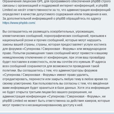
Ограничения лицензии GPL для программного обеспечения phpBB строго
связаны с организацией и поддержкой интернет-конференций, и phpBB
Limited не несёт ответственности за то, что администрация конференций
определяет в качестве допустимого содержания и/или поведения в них.
За дополнительной информацией о phpBB обращайтесь по адресу
https://www.phpbb.com/
.
Вы соглашаетесь не размещать оскорбительных, угрожающих,
клеветнических сообщений, порнографических сообщений, призывов к
национальной розни и прочих сообщений, которые могут нарушить
законы вашей страны, страны, которая предоставляет услуги хостинга
для форумов «Супернова / Сверхновая - Форумы» или международное
право. Попытки размещения таких сообщений могут привести к вашему
немедленному отключению от конференции, при этом ваш провайдер
будет поставлен в известность, если мы сочтём это нужным. IP-адреса
всех сообщений сохраняются для возможности проведения такой
политики. Вы соглашаетесь с тем, что администраторы форумов
«Супернова / Сверхновая - Форумы» имеют право удалить,
отредактировать, перенести или закрыть любую тему в любое время по
своему усмотрению. Как пользователь вы согласны с тем, что введённая
вами информация будет храниться в базе данных. Хотя эта информация
не будет открыта третьим лицам без вашего разрешения, ни
администрация конференции «Супернова / Сверхновая - Форумы», ни
phpBB Limited не может быть ответственна за действия хакеров, которые
могут привести к несанкционированному доступу к ней.