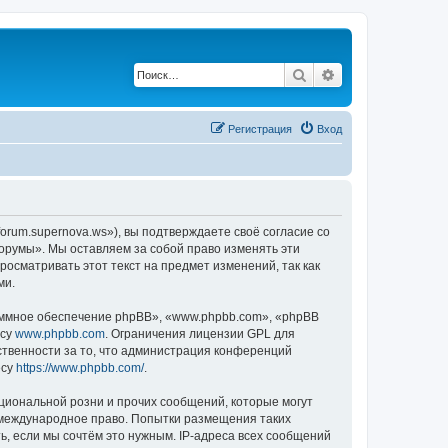
Поиск
Расширенный по
Регистрация
Вход
orum.supernova.ws»), вы подтверждаете своё согласие со
Форумы». Мы оставляем за собой право изменять эти
осматривать этот текст на предмет изменений, так как
ми.
ммное обеспечение phpBB», «www.phpbb.com», «phpBB
есу
www.phpbb.com
. Ограничения лицензии GPL для
ственности за то, что администрация конференций
есу
https://www.phpbb.com/
.
циональной розни и прочих сообщений, которые могут
и международное право. Попытки размещения таких
, если мы сочтём это нужным. IP-адреса всех сообщений