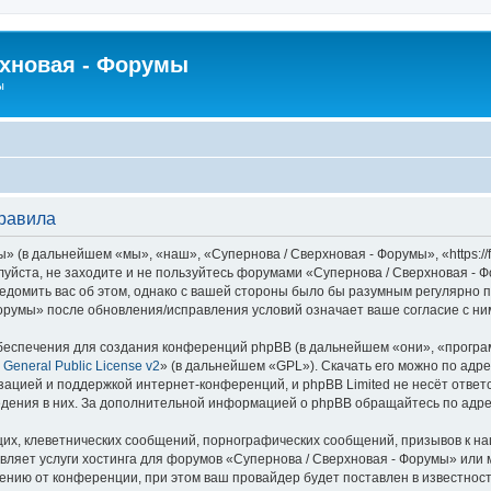
рхновая - Форумы
ы
правила
 (в дальнейшем «мы», «наш», «Супернова / Сверхновая - Форумы», «https://f
луйста, не заходите и не пользуйтесь форумами «Супернова / Сверхновая - 
едомить вас об этом, однако с вашей стороны было бы разумным регулярно пр
орумы» после обновления/исправления условий означает ваше согласие с ни
еспечения для создания конференций phpBB (в дальнейшем «они», «програ
General Public License v2
» (в дальнейшем «GPL»). Скачать его можно по адр
зацией и поддержкой интернет-конференций, и phpBB Limited не несёт ответ
ведения в них. За дополнительной информацией о phpBB обращайтесь по адр
их, клеветнических сообщений, порнографических сообщений, призывов к на
вляет услуги хостинга для форумов «Супернова / Сверхновая - Форумы» ил
нию от конференции, при этом ваш провайдер будет поставлен в известность