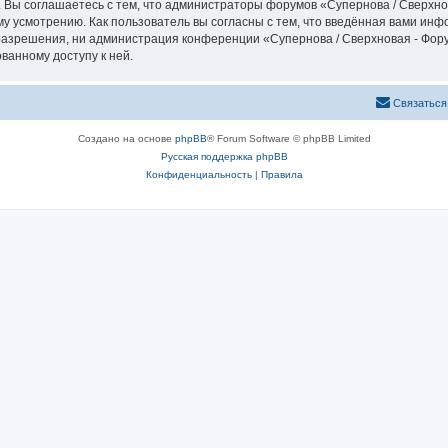
 Вы соглашаетесь с тем, что администраторы форумов «Супернова / Сверхно
у усмотрению. Как пользователь вы согласны с тем, что введённая вами инф
азрешения, ни администрация конференции «Супернова / Сверхновая - Форум
ванному доступу к ней.
Связаться
Создано на основе
phpBB
® Forum Software © phpBB Limited
Русская поддержка phpBB
Конфиденциальность
|
Правила