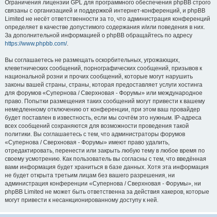
Ограничения лицензии GPL для программного обеспечения phpBB строго
связаны с организацией и поддержкой интернет-конференций, и phpBB
Limited не несёт ответственности за то, что администрация конференций
определяет в качестве допустимого содержания и/или поведения в них.
За дополнительной информацией о phpBB обращайтесь по адресу
https://www.phpbb.com/
.
Вы соглашаетесь не размещать оскорбительных, угрожающих,
клеветнических сообщений, порнографических сообщений, призывов к
национальной розни и прочих сообщений, которые могут нарушить
законы вашей страны, страны, которая предоставляет услуги хостинга
для форумов «Супернова / Сверхновая - Форумы» или международное
право. Попытки размещения таких сообщений могут привести к вашему
немедленному отключению от конференции, при этом ваш провайдер
будет поставлен в известность, если мы сочтём это нужным. IP-адреса
всех сообщений сохраняются для возможности проведения такой
политики. Вы соглашаетесь с тем, что администраторы форумов
«Супернова / Сверхновая - Форумы» имеют право удалить,
отредактировать, перенести или закрыть любую тему в любое время по
своему усмотрению. Как пользователь вы согласны с тем, что введённая
вами информация будет храниться в базе данных. Хотя эта информация
не будет открыта третьим лицам без вашего разрешения, ни
администрация конференции «Супернова / Сверхновая - Форумы», ни
phpBB Limited не может быть ответственна за действия хакеров, которые
могут привести к несанкционированному доступу к ней.