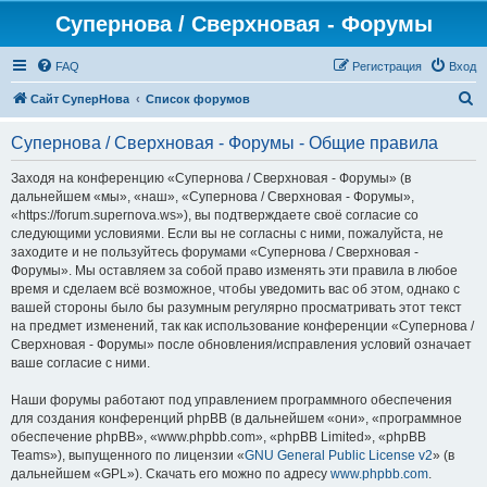
Супернова / Сверхновая - Форумы
FAQ
Регистрация
Вход
П
Сайт СуперНова
Список форумов
о
Супернова / Сверхновая - Форумы - Общие правила
и
с
Заходя на конференцию «Супернова / Сверхновая - Форумы» (в
дальнейшем «мы», «наш», «Супернова / Сверхновая - Форумы»,
к
«https://forum.supernova.ws»), вы подтверждаете своё согласие со
следующими условиями. Если вы не согласны с ними, пожалуйста, не
заходите и не пользуйтесь форумами «Супернова / Сверхновая -
Форумы». Мы оставляем за собой право изменять эти правила в любое
время и сделаем всё возможное, чтобы уведомить вас об этом, однако с
вашей стороны было бы разумным регулярно просматривать этот текст
на предмет изменений, так как использование конференции «Супернова /
Сверхновая - Форумы» после обновления/исправления условий означает
ваше согласие с ними.
Наши форумы работают под управлением программного обеспечения
для создания конференций phpBB (в дальнейшем «они», «программное
обеспечение phpBB», «www.phpbb.com», «phpBB Limited», «phpBB
Teams»), выпущенного по лицензии «
GNU General Public License v2
» (в
дальнейшем «GPL»). Скачать его можно по адресу
www.phpbb.com
.