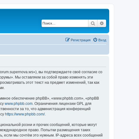
Поиск
Расширенный по
Регистрация
Вход
orum.supernova.ws»), вы подтверждаете своё согласие со
Форумы». Мы оставляем за собой право изменять эти
осматривать этот текст на предмет изменений, так как
ми.
ммное обеспечение phpBB», «www.phpbb.com», «phpBB
есу
www.phpbb.com
. Ограничения лицензии GPL для
ственности за то, что администрация конференций
есу
https://www.phpbb.com/
.
циональной розни и прочих сообщений, которые могут
и международное право. Попытки размещения таких
, если мы сочтём это нужным. IP-адреса всех сообщений