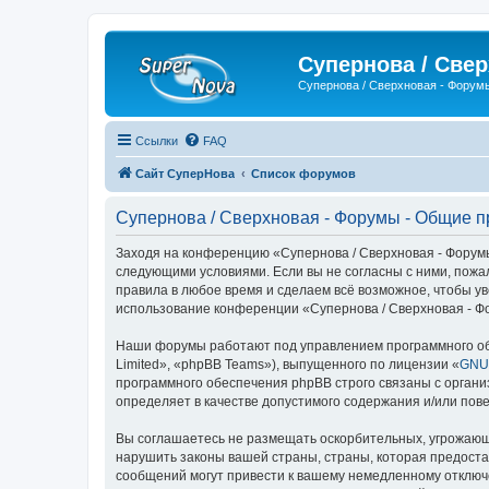
Супернова / Све
Супернова / Сверхновая - Форум
Ссылки
FAQ
Сайт СуперНова
Список форумов
Супернова / Сверхновая - Форумы - Общие 
Заходя на конференцию «Супернова / Сверхновая - Форумы»
следующими условиями. Если вы не согласны с ними, пожа
правила в любое время и сделаем всё возможное, чтобы ув
использование конференции «Супернова / Сверхновая - Ф
Наши форумы работают под управлением программного об
Limited», «phpBB Teams»), выпущенного по лицензии «
GNU 
программного обеспечения phpBB строго связаны с органи
определяет в качестве допустимого содержания и/или по
Вы соглашаетесь не размещать оскорбительных, угрожающ
нарушить законы вашей страны, страны, которая предоста
сообщений могут привести к вашему немедленному отключе