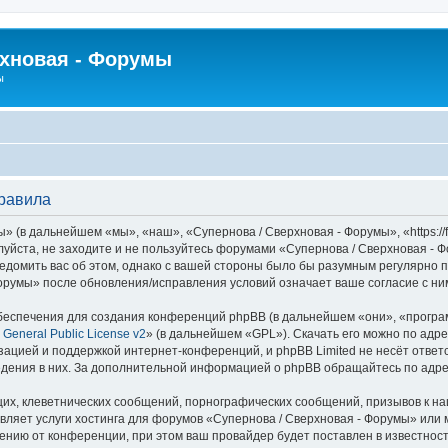
рхновая - Форумы
ы
правила
 (в дальнейшем «мы», «наш», «Супернова / Сверхновая - Форумы», «https://f
луйста, не заходите и не пользуйтесь форумами «Супернова / Сверхновая - 
едомить вас об этом, однако с вашей стороны было бы разумным регулярно пр
орумы» после обновления/исправления условий означает ваше согласие с ни
еспечения для создания конференций phpBB (в дальнейшем «они», «програ
General Public License v2
» (в дальнейшем «GPL»). Скачать его можно по адр
зацией и поддержкой интернет-конференций, и phpBB Limited не несёт ответ
ведения в них. За дополнительной информацией о phpBB обращайтесь по адр
их, клеветнических сообщений, порнографических сообщений, призывов к на
вляет услуги хостинга для форумов «Супернова / Сверхновая - Форумы» ил
нию от конференции, при этом ваш провайдер будет поставлен в известность