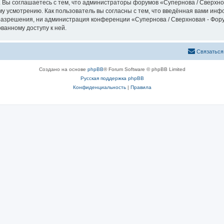
 Вы соглашаетесь с тем, что администраторы форумов «Супернова / Сверхно
у усмотрению. Как пользователь вы согласны с тем, что введённая вами инф
азрешения, ни администрация конференции «Супернова / Сверхновая - Форум
ванному доступу к ней.
Связаться
Создано на основе
phpBB
® Forum Software © phpBB Limited
Русская поддержка phpBB
Конфиденциальность
|
Правила