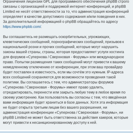
Ограничения лицензии GPL для программного обеспечения phpBB строго
связаны с организацией и поддержкой интернет-конференций, и phpBB
Limited не несёт ответственности за то, что администрация конференций
определяет в качестве допустимого содержания и/или поведения в них.
За дополнительной информацией о phpBB обращайтесь по адресу
https://www.phpbb.com/
.
Вы соглашаетесь не размещать оскорбительных, угрожающих,
клеветнических сообщений, порнографических сообщений, призывов к
национальной розни и прочих сообщений, которые могут нарушить
законы вашей страны, страны, которая предоставляет услуги хостинга
для форумов «Супернова / Сверхновая - Форумы» или международное
право. Попытки размещения таких сообщений могут привести к вашему
немедленному отключению от конференции, при этом ваш провайдер
будет поставлен в известность, если мы сочтём это нужным. IP-адреса
всех сообщений сохраняются для возможности проведения такой
политики. Вы соглашаетесь с тем, что администраторы форумов
«Супернова / Сверхновая - Форумы» имеют право удалить,
отредактировать, перенести или закрыть любую тему в любое время по
своему усмотрению. Как пользователь вы согласны с тем, что введённая
вами информация будет храниться в базе данных. Хотя эта информация
не будет открыта третьим лицам без вашего разрешения, ни
администрация конференции «Супернова / Сверхновая - Форумы», ни
phpBB Limited не может быть ответственна за действия хакеров, которые
могут привести к несанкционированному доступу к ней.